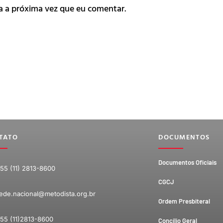
a a próxima vez que eu comentar.
TATO
DOCUMENTOS
Documentos Oficiais
55 (11) 2813-8600
CGCJ
ede.nacional@metodista.org.br
Ordem Presbiteral
55 (11)2813-8600
Concílio Geral