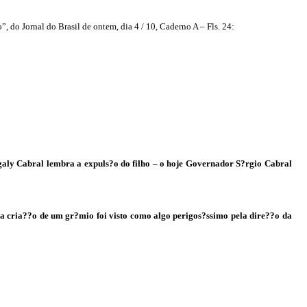
 do Jornal do Brasil de ontem, dia 4 / 10, Caderno A – Fls. 24:
agaly Cabral lembra a expuls?o do filho – o hoje Governador S?rgio Cabral
 a cria??o de um gr?mio foi visto como algo perigos?ssimo pela dire??o da