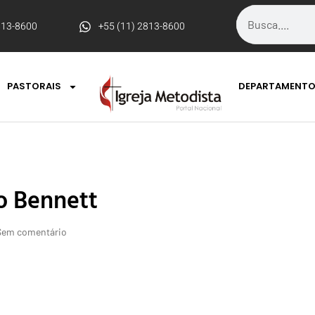
813-8600
+55 (11) 2813-8600
PASTORAIS
DEPARTAMENT
io Bennett
Sem comentário