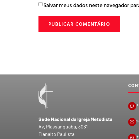
Salvar meus dados neste navegador par
CON
+
Sede Nacional da Igreja Metodista
s
Av. Piassanguaba, 3031 –
Planalto Paulista
+