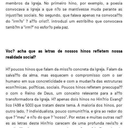
membros da Igreja. No primeiro hino, por exemplo, a poesia
convocava a Igreja a que n?o se mantivesse muda perante as
injusti?as sociais. No segundo, que falava apenas na convoca??o
do "irm?o" ? a??o crist?, introduzi um estribilho que convocava
tamb?m a "irm?" no esfor?o pela paz.
Voc? acha que as letras de nossos hinos refletem nossa
realidade social?
H? poucos hinos que falam da miss?o concreta da Igreja. Falam da
salva??o da alma, mas esquecem o compromisso com o ser
humano em sua concreticidade e com a mudan?a das estruturas
econ?micas, pol?ticas, sociais. Poucos hinos refletem preocupa??
o com o Reino de Deus, um conceito relevante para a a??o
transformadora da Igreja. H? apenas dois hinos no Hin?rio Evang?
lico (499 e 500) que tratam deste tema. A maioria dos hinos, por
outro lado, ? individualista, pouco comunit?ria, e gira ao redor do
que ? "meu" e n?o do que ? "nosso". Por estas e muitas outras raz?
es as letras deste Hin?rio carecem de uma profunda revis?o e