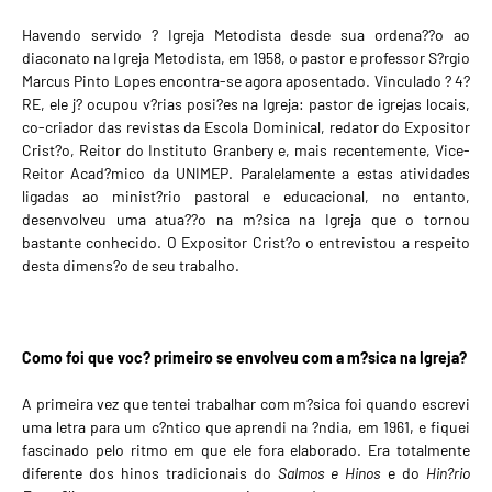
Havendo servido ? Igreja Metodista desde sua ordena??o ao
diaconato na Igreja Metodista, em 1958, o pastor e professor S?rgio
Marcus Pinto Lopes encontra-se agora aposentado. Vinculado ? 4?
RE, ele j? ocupou v?rias posi?es na Igreja: pastor de igrejas locais,
co-criador das revistas da Escola Dominical, redator do Expositor
Crist?o, Reitor do Instituto Granbery e, mais recentemente, Vice-
Reitor Acad?mico da UNIMEP. Paralelamente a estas atividades
ligadas ao minist?rio pastoral e educacional, no entanto,
desenvolveu uma atua??o na m?sica na Igreja que o tornou
bastante conhecido. O Expositor Crist?o o entrevistou a respeito
desta dimens?o de seu trabalho.
Como foi que voc? primeiro se envolveu com a m?sica na Igreja?
A primeira vez que tentei trabalhar com m?sica foi quando escrevi
uma letra para um c?ntico que aprendi na ?ndia, em 1961, e fiquei
fascinado pelo ritmo em que ele fora elaborado. Era totalmente
diferente dos hinos tradicionais do
Salmos e Hinos
e do
Hin?rio