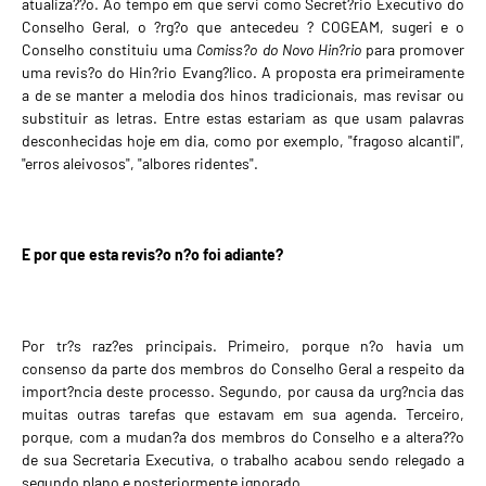
atualiza??o. Ao tempo em que servi como Secret?rio Executivo do
Conselho Geral, o ?rg?o que antecedeu ? COGEAM, sugeri e o
Conselho constituiu uma
Comiss?o do Novo Hin?rio
para promover
uma revis?o do Hin?rio Evang?lico. A proposta era primeiramente
a de se manter a melodia dos hinos tradicionais, mas revisar ou
substituir as letras. Entre estas estariam as que usam palavras
desconhecidas hoje em dia, como por exemplo, "fragoso alcantil",
"erros aleivosos", "albores ridentes".
E por que esta revis?o n?o foi adiante?
Por tr?s raz?es principais. Primeiro, porque n?o havia um
consenso da parte dos membros do Conselho Geral a respeito da
import?ncia deste processo. Segundo, por causa da urg?ncia das
muitas outras tarefas que estavam
em sua agenda. Terceiro
,
porque, com a mudan?a dos membros do Conselho e a altera??o
de sua Secretaria Executiva, o trabalho acabou sendo relegado a
segundo plano e posteriormente ignorado.