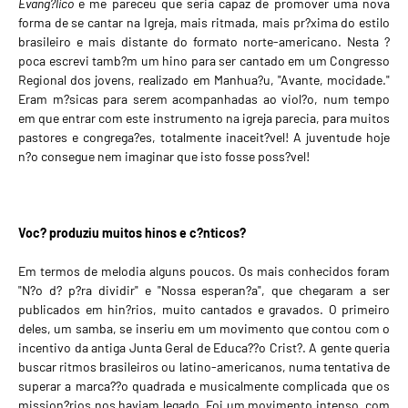
Evang?lico
e me pareceu que seria capaz de promover uma nova
forma de se cantar na Igreja, mais ritmada, mais pr?xima do estilo
brasileiro e mais distante do formato norte-americano. Nesta ?
poca escrevi tamb?m um hino para ser cantado
em um Congresso
Regional
dos jovens, realizado em Manhua?u, "Avante, mocidade."
Eram m?sicas para serem acompanhadas ao viol?o, num tempo
em que entrar com este instrumento na igreja parecia, para muitos
pastores e congrega?es, totalmente inaceit?vel! A juventude hoje
n?o consegue nem imaginar que isto fosse poss?vel!
Voc? produziu muitos hinos e c?nticos?
Em termos de melodia alguns poucos. Os mais conhecidos foram
"N?o d? p?ra dividir" e "Nossa esperan?a", que chegaram a ser
publicados em hin?rios, muito cantados e gravados. O primeiro
deles, um samba, se inseriu em um movimento que contou com o
incentivo da antiga Junta Geral de Educa??o Crist?. A gente queria
buscar ritmos brasileiros ou latino-americanos, numa tentativa de
superar a marca??o quadrada e musicalmente complicada que os
mission?rios nos haviam legado. Foi um movimento intenso, com