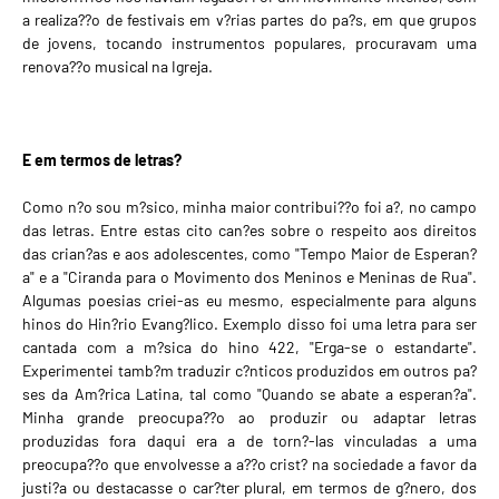
a realiza??o de festivais em v?rias partes do pa?s, em que grupos
de jovens, tocando instrumentos populares, procuravam uma
renova??o musical na Igreja.
E em termos de letras?
Como n?o sou m?sico, minha maior contribui??o foi a?, no campo
das letras. Entre estas cito can?es sobre o respeito aos direitos
das crian?as e aos adolescentes, como "Tempo Maior de Esperan?
a" e a "Ciranda para o Movimento dos Meninos e Meninas de Rua".
Algumas poesias criei-as eu mesmo, especialmente para alguns
hinos do Hin?rio Evang?lico. Exemplo disso foi uma letra para ser
cantada com a m?sica do hino 422, "Erga-se o estandarte".
Experimentei tamb?m traduzir c?nticos produzidos em outros pa?
ses da Am?rica Latina, tal como "Quando se abate a esperan?a".
Minha grande preocupa??o ao produzir ou adaptar letras
produzidas fora daqui era a de torn?-las vinculadas a uma
preocupa??o que envolvesse a a??o crist? na sociedade a favor da
justi?a ou destacasse o car?ter plural, em termos de g?nero, dos