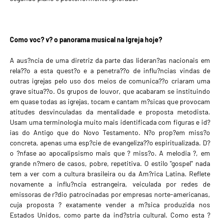
Como voc? v? o panorama musical na Igreja hoje?
A aus?ncia de uma diretriz da parte das lideran?as nacionais em
rela??o a esta quest?o e a penetra??o de influ?ncias vindas de
outras igrejas pelo uso dos meios de comunica??o criaram uma
grave situa??o. Os grupos de louvor, que acabaram se instituindo
em quase todas as igrejas, tocam e cantam m?sicas que provocam
atitudes desvinculadas da mentalidade e proposta metodista.
Usam uma terminologia muito mais identificada com figuras e id?
ias do Antigo que do Novo Testamento. N?o prop?em miss?o
concreta, apenas uma esp?cie de evangeliza??o espiritualizada. D?
o ?nfase ao apocalipsismo mais que ? miss?o. A melodia ?, em
grande n?mero de casos, pobre, repetitiva. O estilo "gospel" nada
tem a ver com a cultura brasileira ou da Am?rica Latina. Reflete
novamente a influ?ncia estrangeira, veiculada por redes de
emissoras de r?dio patrocinadas por empresas norte-americanas,
cuja proposta ? exatamente vender a m?sica produzida nos
Estados Unidos, como parte da ind?stria cultural. Como esta ?