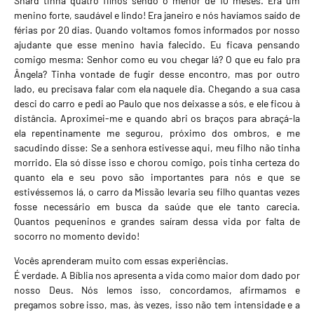
Snard tinha quatro filhos sendo o menor de 10 meses. Era um
menino forte, saudável e lindo! Era janeiro e nós havíamos saído de
férias por 20 dias. Quando voltamos fomos informados por nosso
ajudante que esse menino havia falecido. Eu ficava pensando
comigo mesma: Senhor como eu vou chegar lá? O que eu falo pra
Ângela? Tinha vontade de fugir desse encontro, mas por outro
lado, eu precisava falar com ela naquele dia. Chegando a sua casa
desci do carro e pedi ao Paulo que nos deixasse a sós, e ele ficou à
distância. Aproximei-me e quando abri os braços para abraçá-la
ela repentinamente me segurou, próximo dos ombros, e me
sacudindo disse: Se a senhora estivesse aqui, meu filho não tinha
morrido. Ela só disse isso e chorou comigo, pois tinha certeza do
quanto ela e seu povo são importantes para nós e que se
estivéssemos lá, o carro da Missão levaria seu filho quantas vezes
fosse necessário em busca da saúde que ele tanto carecia.
Quantos pequeninos e grandes saíram dessa vida por falta de
socorro no momento devido!
Vocês aprenderam muito com essas experiências.
É verdade. A Bíblia nos apresenta a vida como maior dom dado por
nosso Deus. Nós lemos isso, concordamos, afirmamos e
pregamos sobre isso, mas, às vezes, isso não tem intensidade e a