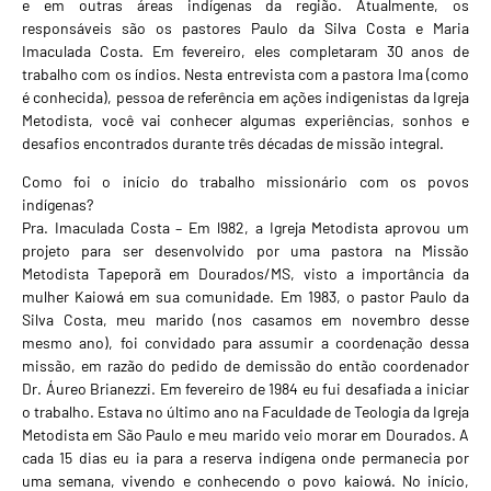
e em outras áreas indígenas da região. Atualmente, os
responsáveis são os pastores Paulo da Silva Costa e Maria
Imaculada Costa. Em fevereiro, eles completaram 30 anos de
trabalho com os índios. Nesta entrevista com a pastora Ima (como
é conhecida), pessoa de referência em ações indigenistas da Igreja
Metodista, você vai conhecer algumas experiências, sonhos e
desafios encontrados durante três décadas de missão integral.
Como foi o início do trabalho missionário com os povos
indígenas?
Pra. Imaculada Costa – Em l982, a Igreja Metodista aprovou um
projeto para ser desenvolvido por uma pastora na Missão
Metodista Tapeporã em Dourados/MS, visto a importância da
mulher Kaiowá em sua comu­nidade. Em 1983, o pastor Paulo da
Silva Costa, meu marido (nos casamos em novembro desse
mesmo ano), foi convidado para assumir a coordenação dessa
missão, em razão do pedido de demissão do então coordenador
Dr. Áureo Brianezzi. Em fevereiro de 1984 eu fui desafiada a iniciar
o trabalho. Estava no último ano na Faculdade de Teologia da Igreja
Metodista em São Paulo e meu marido veio morar em Dourados. A
cada 15 dias eu ia para a reserva indígena onde permanecia por
uma semana, vivendo e conhecendo o povo kaiowá. No início,