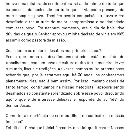
houve uma mistura de sentimentos: raiva de mim e de tudo que
eu possuía, da sociedade por tudo que eu via como presença da
morte naquele povo. Também sentia compaixão, tristeza e era
desafiada a ter atitude de maior compromisso e solidariedade
com esse povo. Em nenhum momento, até o dia de hoje, tive
dúvidas de que o Senhor aprovou minha decisão de vir e em l985
assumir como pastora da missão.
Quais foram os maiores desafios nos primeiros anos?
Penso que todos os desafios encontrados estão no fato de
trabalharmos com um povo de cultura muito forte: maneira de ver
o mundo, língua e tradições. Às vezes, somos muito pretensiosos
achando que, por já estarmos aqui há 30 anos, os conhecemos
plenamente. Mas, não é bem assim. Por isso, mesmo depois de
tanto tempo, continuamos na Missão Metodista Tapeporã sendo
desafiados ao constante aprendizado sobre esse povo, discutindo
aquilo que é de interesse deles/as e respondendo ao "ide" do
Senhor Jesus.
Como foi a experiência de criar os filhos no contexto da missão
indígena?
Foi difícil! O choque inicial é grande, mas foi gratificante! Nossos