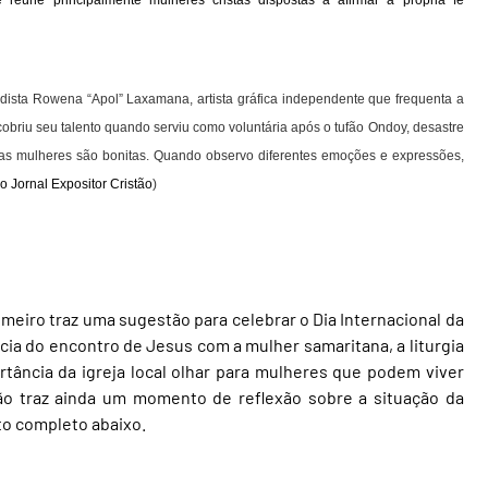
reúne principalmente mulheres cristãs dispostas a afirmar a própria fé
todista Rowena “Apol” Laxamana, artista gráfica independente que frequenta a
scobriu seu talento quando serviu como voluntária após o tufão Ondoy, desastre
s as mulheres são bonitas. Quando observo diferentes emoções e expressões,
o Jornal Expositor Cristão
)
meiro traz uma sugestão para celebrar o Dia Internacional da
cia do encontro de Jesus com a mulher samaritana, a liturgia
rtância da igreja local olhar para mulheres que podem viver
ação traz ainda um momento de reflexão sobre a situação da
o completo abaixo.