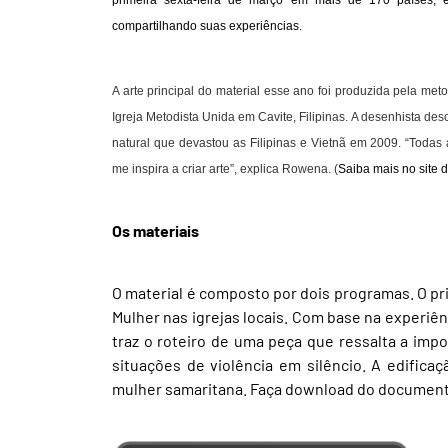
primeira sexta-feira de março em mais de 170 países, e 
compartilhando suas experiências.
A arte principal do material esse ano foi produzida pela me
Igreja Metodista Unida em Cavite, Filipinas. A desenhista de
natural que devastou as Filipinas e Vietnã em 2009. “Toda
me inspira a criar arte”, explica Rowena. (
Saiba mais no site d
Os materiais
O material é composto por dois programas. O pri
Mulher nas igrejas locais. Com base na experiên
traz o roteiro de uma peça que ressalta a impo
situações de violência em silêncio. A edific
mulher samaritana. Faça download do document