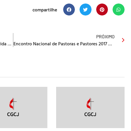
compartilhe
PRÓXIMO
Campanha #QuintaFeiraUsoPreto é promovida durante o mês de março
Encontro Nacional de Pastoras e Pastores 2017 – #ENPP2017