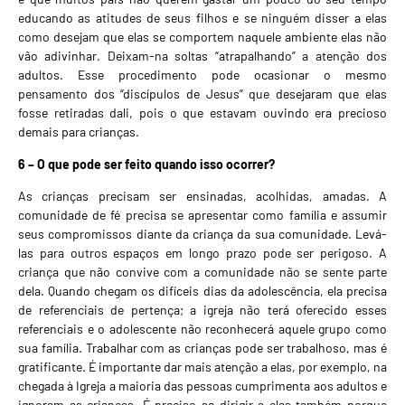
educando as atitudes de seus filhos e se ninguém disser a elas
como desejam que elas se comportem naquele ambiente elas não
vão adivinhar. Deixam-na soltas “atrapalhando” a atenção dos
adultos. Esse procedimento pode ocasionar o mesmo
pensamento dos “discípulos de Jesus” que desejaram que elas
fosse retiradas dali, pois o que estavam ouvindo era precioso
demais para crianças.
6 – O que pode ser feito quando isso ocorrer?
As crianças precisam ser ensinadas, acolhidas, amadas. A
comunidade de fé precisa se apresentar como família e assumir
seus compromissos diante da criança da sua comunidade. Levá-
las para outros espaços em longo prazo pode ser perigoso. A
criança que não convive com a comunidade não se sente parte
dela. Quando chegam os difíceis dias da adolescência, ela precisa
de referenciais de pertença; a igreja não terá oferecido esses
referenciais e o adolescente não reconhecerá aquele grupo como
sua família. Trabalhar com as crianças pode ser trabalhoso, mas é
gratificante. É importante dar mais atenção a elas, por exemplo, na
chegada à Igreja a maioria das pessoas cumprimenta aos adultos e
ignoram as crianças. É preciso se dirigir a elas também porque