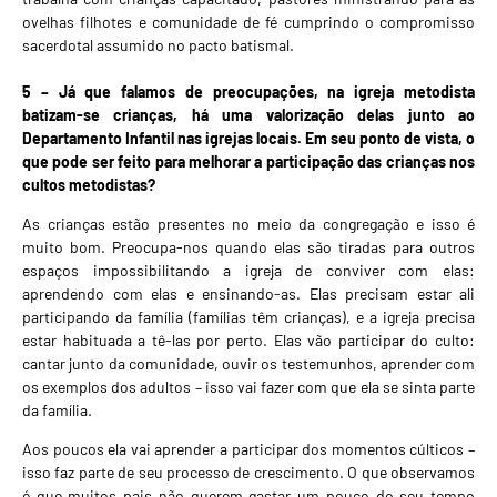
ovelhas filhotes e comunidade de fé cumprindo o compromisso
sacerdotal assumido no pacto batismal.
5 – Já que falamos de preocupações, na igreja metodista
batizam-se crianças, há uma valorização delas junto ao
Departamento Infantil nas igrejas locais. Em seu ponto de vista, o
que pode ser feito para melhorar a participação das crianças nos
cultos metodistas?
As crianças estão presentes no meio da congregação e isso é
muito bom. Preocupa-nos quando elas são tiradas para outros
espaços impossibilitando a igreja de conviver com elas:
aprendendo com elas e ensinando-as. Elas precisam estar ali
participando da família (famílias têm crianças), e a igreja precisa
estar habituada a tê-las por perto. Elas vão participar do culto:
cantar junto da comunidade, ouvir os testemunhos, aprender com
os exemplos dos adultos – isso vai fazer com que ela se sinta parte
da família.
Aos poucos ela vai aprender a participar dos momentos cúlticos –
isso faz parte de seu processo de crescimento. O que observamos
é que muitos pais não querem gastar um pouco do seu tempo