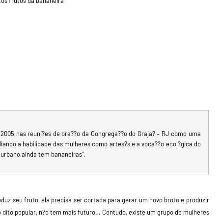
tos frutos da bananeira
e 2005 nas reuni?es de ora??o da Congrega??o do Graja? – RJ como uma
iando a habilidade das mulheres como artes?s e a voca??o ecol?gica do
 urbano,ainda tem bananeiras”.
uz seu fruto, ela precisa ser cortada para gerar um novo broto e produzir
 o dito popular, n?o tem mais futuro… Contudo, existe um grupo de mulheres