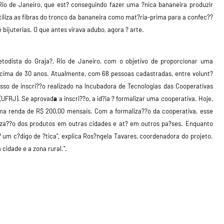
 Rio de Janeiro, que est? conseguindo fazer uma ?nica bananeira produzir
iliza as fibras do tronco da bananeira como mat?ria-prima para a confec??
 bijuterias. O que antes virava adubo, agora ? arte.
odista do Graja?, Rio de Janeiro, com o objetivo de proporcionar uma
cima de 30 anos. Atualmente, com 68 pessoas cadastradas, entre volunt?
cesso de inscri??o realizado na Incubadora de Tecnologias das Cooperativas
 (UFRJ). Se aprovad
a
a inscri??o, a id?ia ? formalizar uma cooperativa. Hoje,
uma renda de R$ 200,00 mensais
. Com a formaliza??o da cooperativa, esse
liza??o dos produtos em outras cidades e at? em outros pa?ses. Enquanto
? um c?digo de ?tica", explica Ros?ngela Tavares, coordenadora do projeto.
 cidade e a zona rural.".