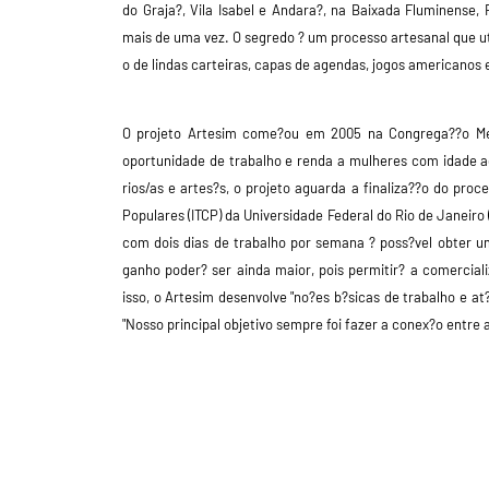
do Graja?, Vila Isabel e Andara?, na Baixada Fluminense,
mais de uma vez. O segredo ? um processo artesanal que ut
o de lindas carteiras, capas de agendas, jogos americanos e
O projeto Artesim come?ou em 2005 na Congrega??o Met
oportunidade de trabalho e renda a mulheres com idade a
rios/as e artes?s, o projeto aguarda a finaliza??o do pro
Populares (ITCP) da Universidade Federal do Rio de Janeiro
com dois dias de trabalho por semana ? poss?vel obter 
ganho poder? ser ainda maior, pois permitir? a comercia
isso, o Artesim desenv
olve "no?es b?sicas de trabalho e at
"Nosso principal objetivo sempre foi fazer a conex?o entre a