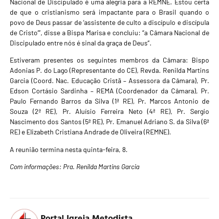
Nacional de Discipulado é uma alegria para a REMNE. Estou certa
de que o cristianismo será impactante para o Brasil quando o
povo de Deus passar de ‘assistente de culto a discípulo e discípula
de Cristo’”, disse a Bispa Marisa e concluiu: “a Câmara Nacional de
Discipulado entre nós é sinal da graça de Deus”.
Estiveram presentes os seguintes membros da Câmara: Bispo
Adonias P. do Lago (Representante do CE), Revda. Renilda Martins
Garcia (Coord. Nac. Educação Cristã – Assessora da Câmara), Pr.
Edson Cortásio Sardinha – REMA (Coordenador da Câmara), Pr.
Paulo Fernando Barros da Silva (1ª RE), Pr. Marcos Antonio de
Souza (2ª RE), Pr. Aluísio Ferreira Neto (4ª RE), Pr. Sergio
Nascimento dos Santos (5ª RE), Pr. Emanuel Adriano S. da Silva (6ª
RE) e Elizabeth Cristiana Andrade de Oliveira (REMNE).
A reunião termina nesta quinta-feira, 8.
Com informações: Pra. Renilda Martins Garcia
Portal Igreja Metodista