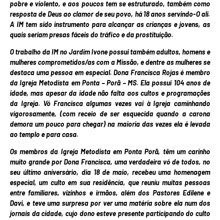
pobre e violento, e aos poucos tem se estruturado, também como
resposta de Deus ao clamor de seu povo, há 18 anos servindo-O ali.
A IM tem sido instrumento para alcançar as crianças e jovens, as
quais seriam presas fáceis do tráfico e da prostituição.
O trabalho da IM no Jardim Ivone possui também adultos, homens e
mulheres comprometidos/as com a Missão, e dentre as mulheres se
destaca uma pessoa em especial. Dona Francisca Rojas é membro
da Igreja Metodista em Ponta – Porã – MS. Ela possui 104 anos de
idade, mas apesar da idade não falta aos cultos e programações
da Igreja. Vó Francisca algumas vezes vai à Igreja caminhando
vigorosamente, (com receio de ser esquecida quando a carona
demora um pouco para chegar) na maioria das vezes ela é levada
ao templo e para casa.
Os membros da Igreja Metodista em Ponta Porã, têm um carinho
muito grande por Dona Francisca, uma verdadeira vó de todos, no
seu último aniversário, dia 18 de maio, recebeu uma homenagem
especial, um culto em sua residência, que reuniu muitas pessoas
entre familiares, vizinhos e irmãos, além dos Pastores Edilene e
Davi, e teve uma surpresa por ver uma matéria sobre ela num dos
jornais da cidade, cujo dono esteve presente participando do culto