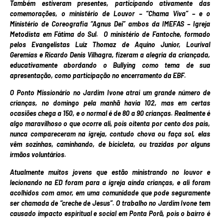
Também estiveram presentes, participando ativamente das
comemorações, o ministério de Louvor – “Chama Viva” – e o
Ministério de Coreografia “Agnus Dei” ambos da IMEFAS – Igreja
Metodista em Fátima do Sul. O ministério de Fantoche, formado
pelos Evangelistas Luíz Thomaz de Aquino Junior, Lourival
Geremias e Ricardo Denis Vilhagra, fizeram a alegria da criançada,
educativamente abordando o Bullying como tema de sua
apresentação, como participação no encerramento da EBF.
O Ponto Missionário no Jardim Ivone atrai um grande número de
crianças, no domingo pela manhã havia 102, mas em certas
ocasiões chega a 150, e o normal é de 80 a 90 crianças. Realmente é
algo maravilhoso o que ocorre ali, pois oitenta por cento dos pais,
nunca compareceram na igreja, contudo chova ou faça sol, elas
vêm sozinhas, caminhando, de bicicleta, ou trazidas por alguns
irmãos voluntários.
Atualmente muitos jovens que estão ministrando no louvor e
lecionando na ED foram para a igreja ainda crianças, e ali foram
acolhidos com amor, em uma comunidade que pode seguramente
ser chamada de “creche de Jesus”. O trabalho no Jardim Ivone tem
causado impacto espiritual e social em Ponta Porã, pois o bairro é