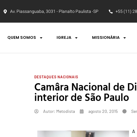
Av. Piassanguaba, 3031 - Planalto Paulista -SP
+55 (11) 2
QUEM SOMOS
IGREJA
MISSIONÁRIA
DESTAQUES NACIONAIS
Camâra Nacional de Di
interior de São Paulo
Autor:
Metodista
agosto 20, 2015
Se
A 