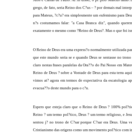
grego, de fato, seria Reino dos C?us – ? por demais mal inte
para Mateus, ?c?u? era simplesmente um eufemismo para Deus
n?s costumamos falar: "a Casa Branca diz", quando querem
exatamente o mesmo como ?Reino de Deus?. Mas o que foi is
O Reino de Deus era uma express?o normalmente utilizada pa
que este mundo seria se e quando Deus se sentasse no trono
claro nestas frases paralelas da Ora??o do Pai Nosso em Mate
Reino de Deus ? sobre a Vontade de Deus para esta terra aqu
vimos at? agora em termos de expectativa da escatologia ap
evacua??o deste mundo para o c?u.
Espero que esteja claro que o Reino de Deus ? 100% pol?ti
Reino ? um termo pol?tico, Deus ? um termo religioso, e Jes
sentou j? no trono de C?sar porque C?sar era Deus. Uma v
Cristianismo das origens como um movimento pol?tico com im