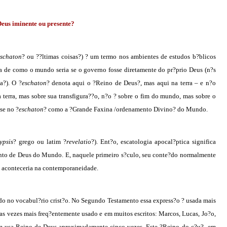
Deus iminente ou presente?
schaton
? ou ??ltimas coisas?) ? um termo nos ambientes de estudos b?blicos
d?ia de como o mundo seria se o governo fosse diretamente do pr?prio Deus (n?s
a?). O ?
eschaton
? denota aqui o ?Reino de Deus?, mas aqui na terra – e n?o
a terra, mas sobre sua transfigura??o, n?o ? sobre o fim do mundo, mas sobre o
se no ?
eschaton
? como a ?Grande Faxina /ordenamento Divino? do Mundo.
ypsis
? grego ou latim ?
revelatio
?). Ent?o, escatologia apocal?ptica significa
nto de Deus do Mundo. E, naquele primeiro s?culo, seu conte?do normalmente
se aconteceria na contemporaneidade.
ado no vocabul?rio crist?o. No Segundo Testamento essa express?o ? usada mais
as vezes mais freq?entemente usado e em muitos escritos: Marcos, Lucas, Jo?o,
?m usa Reino de Deus aproximadamente cinco vezes. Este ?Reino do c?u?- em