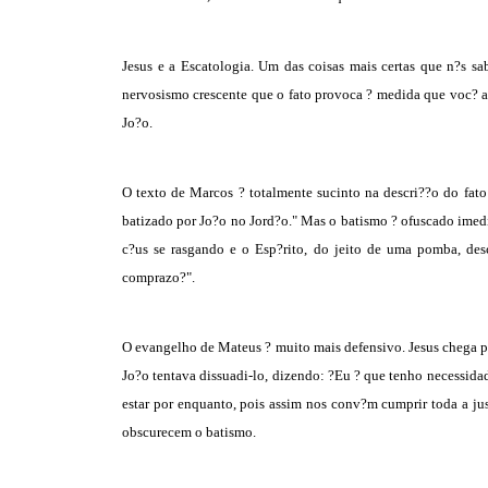
Jesus e a Escatologia. Um das coisas mais certas que n?s sa
nervosismo crescente que o fato provoca ? medida que voc? a
Jo?o.
O texto de Marcos ? totalmente sucinto na descri??o do fato
batizado por Jo?o no Jord?o." Mas o batismo ? ofuscado imedi
c?us se rasgando e o Esp?rito, do jeito de uma pomba, de
comprazo?".
O evangelho de Mateus ? muito mais defensivo. Jesus chega p
Jo?o tentava dissuadi-lo, dizendo: ?Eu ? que tenho necessidad
estar por enquanto, pois assim nos conv?m cumprir toda a jus
obscurecem o batismo.