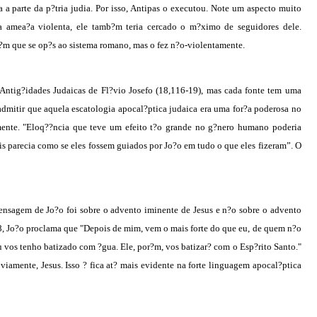
 a parte da p?tria judia. Por isso, Antipas o executou. Note um aspecto muito
a amea?a violenta, ele tamb?m teria cercado o m?ximo de seguidores dele.
m que se op?s ao sistema romano, mas o fez n?o-violentamente.
Antig?idades Judaicas de Fl?vio Josefo (18,116-19), mas cada fonte tem uma
 admitir que aquela escatologia apocal?ptica judaica era uma for?a poderosa no
ente. "Eloq??ncia que teve um efeito t?o grande no g?nero humano poderia
is parecia como se eles fossem guiados por Jo?o em tudo o que eles fizeram”. O
ensagem de Jo?o foi sobre o advento iminente de Jesus e n?o sobre o advento
, Jo?o proclama que "Depois de mim, vem o mais forte do que eu, de quem n?o
u vos tenho batizado com ?gua. Ele, por?m, vos batizar? com o Esp?rito Santo."
viamente, Jesus. Isso ? fica at? mais evidente na forte linguagem apocal?ptica