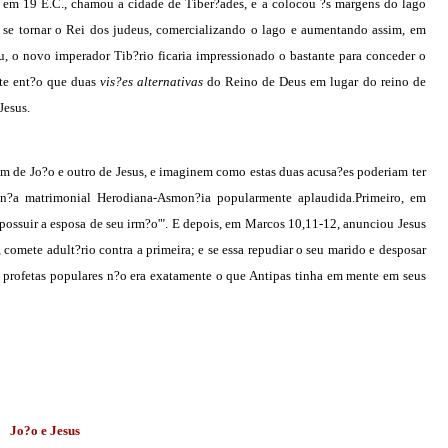
 em 19 E.C., chamou a cidade de Tiber?ades, e a colocou ?s margens do lago
a se tornar o Rei dos judeus, comercializando o lago e aumentando assim, em
sou, o novo imperador Tib?rio ficaria impressionado o bastante para conceder o
te ent?o que duas
vis?es alternativas
do Reino de Deus em lugar do reino de
Jesus.
 um de Jo?o e outro de Jesus, e imaginem como estas duas acusa?es poderiam ter
an?a matrimonial Herodiana-Asmon?ia popularmente aplaudida.Primeiro, em
o possuir a esposa de seu irm?o'". E depois, em Marcos 10,11-12, anunciou Jesus
 comete adult?rio contra a primeira; e se essa repudiar o seu marido e desposar
is profetas populares n?o era exatamente o que Antipas tinha em mente em seus
Jo?o e Jesus