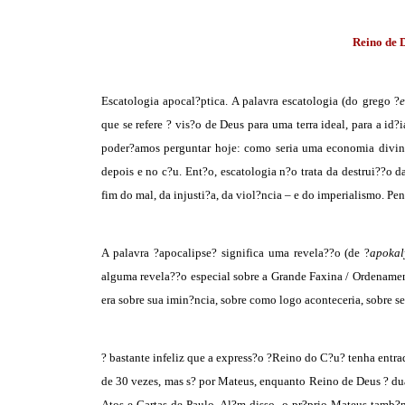
Reino de 
Escatologia apocal?ptica. A palavra escatologia (do grego ?
e
que se refere ? vis?o de Deus para uma terra ideal, para a i
poder?amos perguntar hoje: como seria uma economia divin
depois e no c?u. Ent?o, escatologia n?o trata da destrui??o d
fim do mal, da injusti?a, da viol?ncia – e do imperialismo. Pen
A palavra ?apocalipse? significa uma revela??o (de ?
apokal
alguma revela??o especial sobre a Grande Faxina / Ordename
era sobre sua imin?ncia, sobre como logo aconteceria, sobre 
? bastante infeliz que a express?o ?Reino do C?u? tenha entr
de 30 vezes, mas s? por Mateus, enquanto Reino de Deus ? du
Atos e Cartas de Paulo. Al?m disso, o pr?prio Mateus tamb