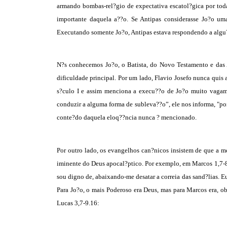
armando bombas-rel?gio de expectativa escatol?gica por toda
importante daquela a??o. Se Antipas considerasse Jo?o um
Executando somente Jo?o, Antipas estava respondendo a algu?
N?s conhecemos Jo?o, o Batista, do Novo Testamento e das 
dificuldade principal. Por um lado, Flavio Josefo nunca quis
s?culo I e assim menciona a execu??o de Jo?o muito vagam
conduzir a alguma forma de subleva??o”, ele nos informa, "po
conte?do daquela eloq??ncia nunca ? mencionado.
Por outro lado, os evangelhos can?nicos insistem de que a m
iminente do Deus apocal?ptico. Por exemplo, em Marcos 1,7-8
sou digno de, abaixando-me desatar a correia das sand?lias. E
Para Jo?o, o mais Poderoso era Deus, mas para Marcos era, ob
Lucas 3,7-9.16: