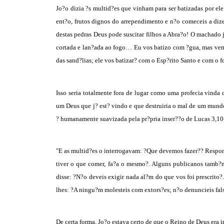
Jo?o dizia ?s multid?es que vinham para ser batizadas por ele
ent?o, frutos dignos do arrependimento e n?o comeceis a di
destas pedras Deus pode suscitar filhos a Abra?o! O machado j?
cortada e lan?ada ao fogo… Eu vos batizo com ?gua, mas vem 
das sand?lias; ele vos batizar? com o Esp?rito Santo e com o f
Isso seria totalmente fora de lugar como uma profecia vinda
um Deus que j? est? vindo e que destruiria o mal de um mund
? humanamente suavizada pela pr?pria inser??o de Lucas 3,10
"E as multid?es o interrogavam: ?Que devemos fazer?? Respon
tiver o que comer, fa?a o mesmo?. Alguns publicanos tamb?m
disse: ?N?o deveis exigir nada al?m do que vos foi prescrito?
lhes: ?A ningu?m molesteis com extors?es; n?o denuncieis fal
De certa forma, Jo?o estava certo de que o Reino de Deus era 