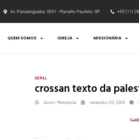
Av. Piassanguaba, 3031 - Planalto Paulista -SP
+55 (11) 2
QUEM SOMOS
IGREJA
MISSIONÁRIA
GERAL
crossan texto da pales
Autor:
Metodista
setembro 20, 2013
Galil