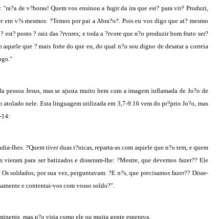
: "ra?a de v?boras! Quem vos ensinou a fugir da ira que est? para vir? Produzi,
zer em v?s mesmos: ?Temos por pai a Abra?o?. Pois eu vos digo que at? mesmo
 est? posto ? raiz das ?rvores; e toda a ?rvore que n?o produzir bom fruto ser?
aquele que ? mais forte do que eu, do qual n?o sou digno de desatar a correia
ogo."
 da pessoa Jesus, mas se ajusta muito bem com a imagem inflamada de Jo?o de
o atolado nele. Esta linguagem utilizada em 3,7-9.16 vem do pr?prio Jo?o, mas
-14:
dia-lhes: ?Quem tiver duas t?nicas, reparta-as com aquele que n?o tem, e quem
 vieram para ser batizados e disseram-lhe: ?Mestre, que devemos fazer?? Ele
. Os soldados, por sua vez, perguntavam: ?E n?s, que precisamos fazer?? Disse-
samente e contentai-vos com vosso soldo?".
iminente, mas n?o viria como ele ou muita gente esperava.