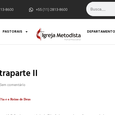
813-8600
+55 (11) 2813-8600
PASTORAIS
DEPARTAMENT
traparte II
Sem comentário
?ia e o Reino de Deus