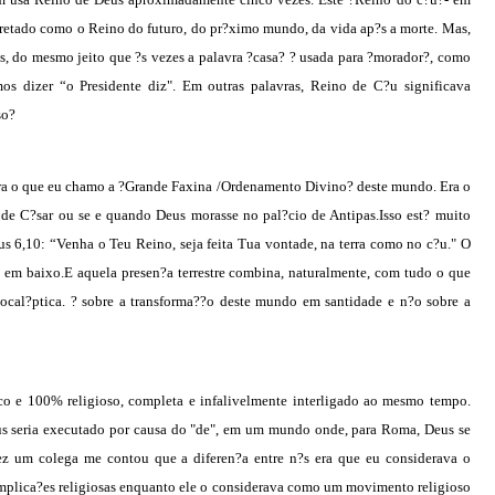
rpretado como o Reino do futuro, do pr?ximo mundo, da vida ap?s a morte. Mas,
, do mesmo jeito que ?s vezes a palavra ?casa? ? usada para ?morador?, como
os dizer “o Presidente diz". Em outras palavras, Reino de C?u significava
so?
ra o que eu chamo a ?Grande Faxina /Ordenamento Divino? deste mundo. Era o
 de C?sar ou se e quando Deus morasse no pal?cio de Antipas.Isso est? muito
us 6,10: “Venha o Teu Reino, seja feita Tua vontade, na terra como no c?u." O
i em baixo.E aquela presen?a terrestre combina, naturalmente, com tudo o que
ocal?ptica. ? sobre a transforma??o deste mundo em santidade e n?o sobre a
co e 100% religioso, completa e infalivelmente interligado ao mesmo tempo.
us seria executado
por causa do "de",
em um mundo onde, para Roma, Deus se
ez um colega me contou que a diferen?a entre n?s era que eu considerava o
plica?es religiosas enquanto ele o considerava como um movimento religioso