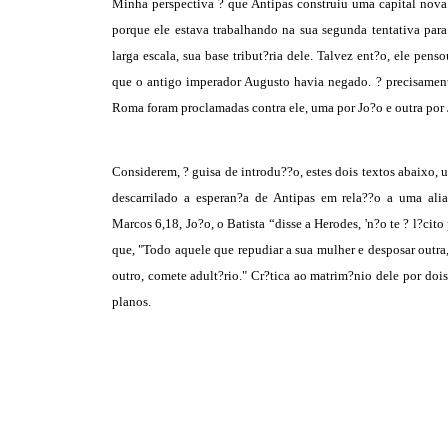
Minha perspectiva ? que Antipas construiu uma capital nova
porque ele estava trabalhando na sua segunda tentativa par
larga escala, sua base tribut?ria dele. Talvez ent?o, ele pen
que o antigo imperador Augusto havia negado. ? precisamen
Roma foram proclamadas contra ele, uma por Jo?o e outra por 
Considerem, ? guisa de introdu??o, estes dois textos abaixo,
descarrilado a esperan?a de Antipas em rela??o a uma ali
Marcos 6,18, Jo?o, o Batista “disse a Herodes, 'n?o te ? l?cit
que, "Todo aquele que repudiar a sua mulher e desposar outra,
outro, comete adult?rio." Cr?tica ao matrim?nio dele por do
planos.