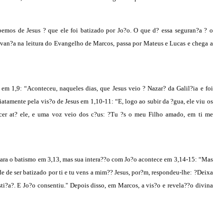
bemos de Jesus ? que ele foi batizado por Jo?o. O que d? essa seguran?a ? o
van?a na leitura do Evangelho de Marcos, passa por Mateus e Lucas e chega a
 em 1,9: “Aconteceu, naqueles dias, que Jesus veio ? Nazar? da Galil?ia e foi
atamente pela vis?o de Jesus em 1,10-11: “E, logo ao subir da ?gua, ele viu os
scer at? ele, e uma voz veio dos c?us: ?Tu ?s o meu Filho amado, em ti me
ara o batismo em 3,13, mas sua intera??o com Jo?o acontece em 3,14-15: “Mas
e de ser batizado por ti e tu vens a mim?? Jesus, por?m, respondeu-lhe: ?Deixa
ti?a?. E Jo?o consentiu." Depois disso, em Marcos, a vis?o e revela??o divina