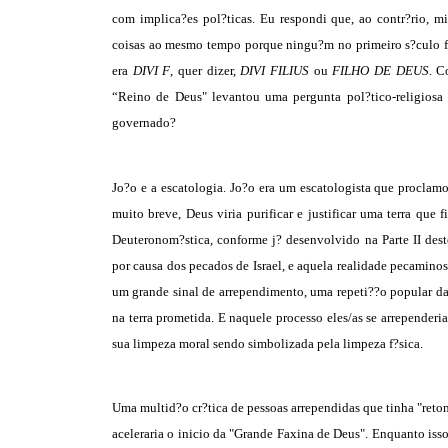
com implica?es pol?ticas. Eu respondi que, ao contr?rio, m
coisas ao mesmo tempo porque ningu?m no primeiro s?culo faz
era
DIVI F
, quer dizer,
DIVI FILIUS
ou
FILHO DE DEUS
. C
“Reino de Deus" levantou uma pergunta pol?tico-religiosa 
governado?
Jo?o e a escatologia. Jo?o era um escatologista que procla
muito breve, Deus viria purificar e justificar uma terra
que f
Deuteronom?stica, conforme j? desenvolvido na Parte II des
por causa dos pecados de Israel, e aquela realidade pecamino
um grande sinal de arrependimento, uma repeti??o popular da 
na terra prometida. E naquele processo eles/as se arrepende
sua limpeza moral sendo simbolizada pela limpeza f?sica.
Uma multid?o cr?tica de pessoas arrependidas que tinha "ret
aceleraria o inicio da "Grande Faxina de Deus". Enquanto isso