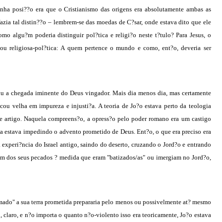
inha posi??o era que o Cristianismo das origens era absolutamente ambas as
ia tal distin??o – lembrem-se das moedas de C?sar, onde estava dito que ele
omo algu?m poderia distinguir pol?tica e religi?o neste t?tulo? Para Jesus, o
ou religiosa-pol?tica: A quem pertence o mundo e como, ent?o, deveria ser
mou a chegada iminente do Deus vingador. Mais dia menos dia, mas certamente
icou velha em impureza
e injusti?a. A teoria de Jo?o estava perto da teologia
te artigo. Naquela compreens?o, a opress?o pelo poder romano era um castigo
sa estava impedindo o advento prometido de Deus. Ent?o, o que era preciso era
experi?ncia do Israel antigo, saindo do deserto, cruzando o Jord?o e entrando
riam dos seus pecados ? medida que eram "batizados/as" ou imergiam no Jord?o,
omado" a sua terra prometida prepararia pelo menos ou possivelmente at? mesmo
, claro, e n?o importa o quanto n?o-violento isso era teoricamente, Jo?o estava