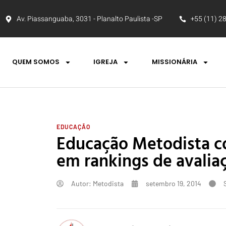
Av. Piassanguaba, 3031 - Planalto Paulista -SP
+55 (11) 2
QUEM SOMOS
IGREJA
MISSIONÁRIA
EDUCAÇÃO
Educação Metodista co
em rankings de avalia
Autor:
Metodista
setembro 19, 2014