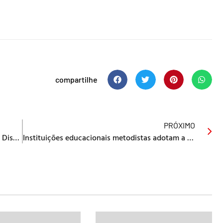
compartilhe
PRÓXIMO
Assista aos vídeos do Encontro Nacional de Discipulado e Missão realizado em Curitiba/PR
Instituições educacionais metodistas adotam a Bíblia no Cenáculo para seus alunos