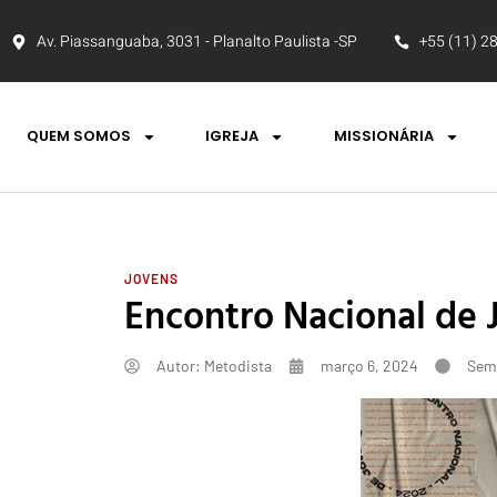
Av. Piassanguaba, 3031 - Planalto Paulista -SP
+55 (11) 2
QUEM SOMOS
IGREJA
MISSIONÁRIA
JOVENS
Encontro Nacional de 
Autor:
Metodista
março 6, 2024
Sem