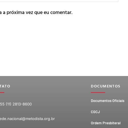
a a próxima vez que eu comentar.
TATO
DOCUMENTOS
Documentos Oficiais
55 (11) 2813-8600
CGCJ
ede.nacional@metodista.org.br
Ordem Presbiteral