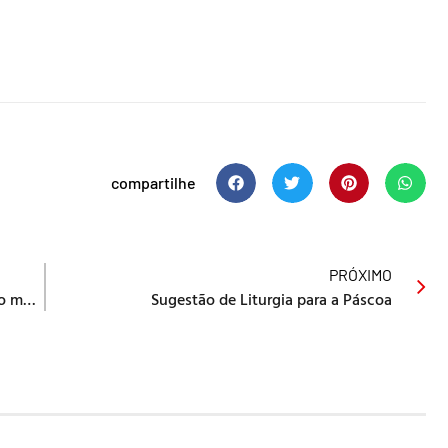
compartilhe
PRÓXIMO
Permanecei em Justiça | Em março, celebre o mês da mocidade
Sugestão de Liturgia para a Páscoa