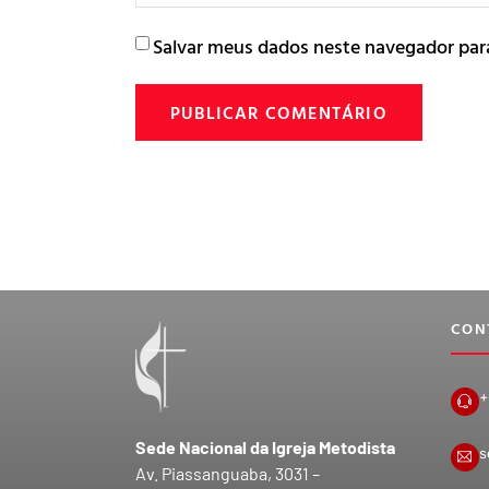
Salvar meus dados neste navegador par
CON
+
Sede Nacional da Igreja Metodista
s
Av. Piassanguaba, 3031 –