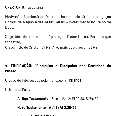
OFERTÓRIO
: Tesouraria
Motivação Missionária: Os trabalhos missionários das Igrejas
Locais, da Região e das Áreas Gerais – Investimento no Reino de
Deus.
Sugestões de cânticos: Te Agradeço – Kleber Lucas, Por tudo que
tens feito,
O Sacrifício de Cristo – 37 HE
,
Alvo mais que a neve – 36 HE
.
4. EDIFICAÇÃO: “Discípulas e Discípulos nos Caminhos da
Missão”
Oração de Intercessão pela mensagem –
Criança
.
Leitura da Palavra:
Antigo Testamento
– Salmo 2.1-2; Sl 22.18, Sl 34.20
Novo Testamento
–
At 1.8; At 2.29-33