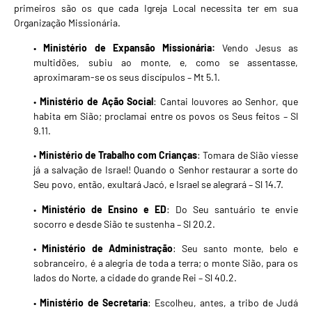
primeiros são os que cada Igreja Local necessita ter em sua
Organização Missionária.
•
Ministério de Expansão Missionária:
Vendo Jesus as
multidões, subiu ao monte, e, como se assentasse,
aproximaram-se os seus discípulos – Mt 5.1.
•
Ministério de Ação Social
: Cantai louvores ao Senhor, que
habita em Sião; proclamai entre os povos os Seus feitos – Sl
9.11.
•
Ministério de Trabalho com Crianças
: Tomara de Sião viesse
já a salvação de Israel! Quando o Senhor restaurar a sorte do
Seu povo, então, exultará Jacó, e Israel se alegrará – Sl 14.7.
•
Ministério de Ensino e ED
: Do Seu santuário te envie
socorro e desde Sião te sustenha – Sl 20.2.
•
Ministério de Administração
: Seu santo monte, belo e
sobranceiro, é a alegria de toda a terra; o monte Sião, para os
lados do Norte, a cidade do grande Rei – Sl 40.2.
•
Ministério de Secretaria
: Escolheu, antes, a tribo de Judá