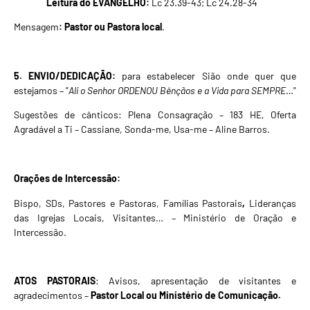
Leitura do EVANGELHO:
Lc 23.39-43; Lc 24.28-34
Mensagem
: Pastor ou Pastora local
.
5. ENVIO/DEDICAÇÃO:
para estabelecer Sião onde quer que
estejamos – "
Ali o Senhor ORDENOU Bênçãos e a Vida para SEMPRE
…"
Sugestões de cânticos:
Plena Consagração – 183 HE
, Oferta
Agradável a Ti – Cassiane, Sonda-me, Usa-me – Aline Barros.
Orações de Intercessão:
Bispo, SDs, Pastores e Pastoras, Famílias Pastorais
,
Lideranças
das Igrejas Locais, Visitantes… – Ministério de Oração e
Intercessão.
ATOS PASTORAIS
: Avisos, apresentação de visitantes e
agradecimentos –
Pastor Local ou Ministério de Comunicação.