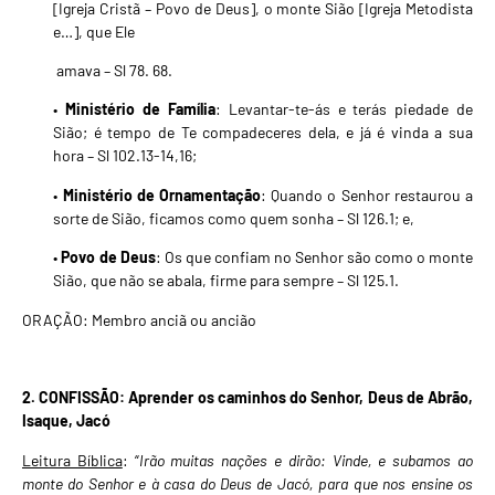
[Igreja Cristã – Povo de Deus], o monte Sião [Igreja Metodista
e…], que Ele
amava – Sl 78. 68.
•
Ministério de Família
: Levantar-te-ás e terás piedade de
Sião; é tempo de Te compadeceres dela, e já é vinda a sua
hora – Sl 102.13-14,16;
•
Ministério de Ornamentação
: Quando o Senhor restaurou a
sorte de Sião, ficamos como quem sonha – Sl 126.1; e,
•
Povo de Deus
: Os que confiam no Senhor são como o monte
Sião, que não se abala, firme para sempre – Sl 125.1.
ORAÇÃO: Membro anciã ou ancião
2. CONFISSÃO:
Aprender os caminhos do Senhor, Deus de Abrão,
Isaque, Jacó
Leitura Bíblica
: “
Irão muitas nações e dirão: Vinde, e subamos ao
monte do Senhor e à casa do Deus de Jacó, para que nos ensine os