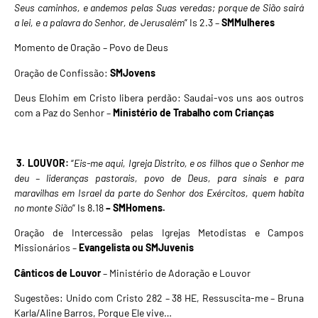
Seus caminhos, e andemos pelas Suas veredas; porque de Sião sairá
a lei, e a palavra do Senhor, de Jerusalém
” Is 2.3 –
SMMulheres
Momento de Oração – Povo de Deus
Oração de Confissão:
SMJovens
Deus Elohim em Cristo libera perdão: Saudai-vos uns aos outros
com a Paz do Senhor –
Ministério de Trabalho com Crianças
3. LOUVOR:
“
Eis-me aqui, Igreja Distrito, e os filhos que o Senhor me
deu – lideranças pastorais, povo de Deus, para sinais e para
maravilhas em Israel da parte do Senhor dos Exércitos, quem habita
no monte Sião
” Is 8.18
– SMHomens.
Oração de Intercessão pelas Igrejas Metodistas e Campos
Missionários –
Evangelista ou SMJuvenis
Cânticos de Louvor
– Ministério de Adoração e Louvor
Sugestões:
Unido com Cristo 282 – 38 HE
, Ressuscita-me – Bruna
Karla/Aline Barros, Porque Ele vive…