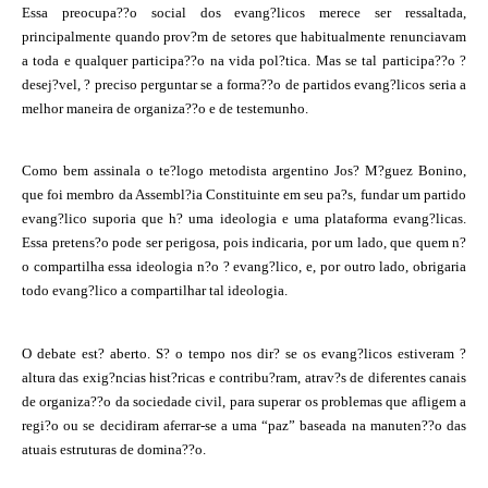
Essa preocupa??o social dos evang?licos merece ser ressaltada,
principalmente quando prov?m de setores que habitualmente renunciavam
a toda e qualquer participa??o na vida pol?tica. Mas se tal participa??o ?
desej?vel, ? preciso perguntar se a forma??o de partidos evang?licos seria a
melhor maneira de organiza??o e de testemunho.
Como bem assinala o te?logo metodista argentino Jos? M?guez Bonino,
que foi membro da Assembl?ia Constituinte em seu pa?s, fundar um partido
evang?lico suporia que h? uma ideologia e uma plataforma evang?licas.
Essa pretens?o pode ser perigosa, pois indicaria, por um lado, que quem n?
o compartilha essa ideologia n?o ? evang?lico, e, por outro lado, obrigaria
todo evang?lico a compartilhar tal ideologia.
O debate est? aberto. S? o tempo nos dir? se os evang?licos estiveram ?
altura das exig?ncias hist?ricas e contribu?ram, atrav?s de diferentes canais
de organiza??o da sociedade civil, para superar os problemas que afligem a
regi?o ou se decidiram aferrar-se a uma “paz” baseada na manuten??o das
atuais estruturas de domina??o.