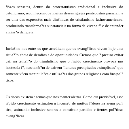
Vozes sensatas, dentro do protestantismo tradicional e inclusive do
catolicismo, reconhecem que muitas dessas igrejas pentecostais passaram a
ser uma das express?es mais din?micas do cristianismo latino-americano,
produzindo transforma?es substanciais na forma de viver a f? e de entender
a miss?o da igreja.
Inclu?mo-nos entre os que acreditam que os evang?licos vivem hoje uma
situa??o cheia de desafios e de oportunidades. Cremos que ? preciso evitar
cair na tenta??o do triunfalismo que o r?pido crescimento provoca nas
hostes da f?, mas tamb?m de cair em “leituras precipitadas e simplistas” que
somente v?em manipula?es e utiliza?es dos grupos religiosos com fins pol?
ticos.
Os riscos existem e temos que nos manter alertas. Como era previs?vel, esse
r?pido crescimento estimulou a incurs?o de muitos l?deres na arena pol?
tica, animando inclusive setores a constituir partidos e frentes pol?ticas
evang?licas.