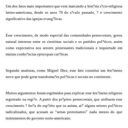
Um dos fatos mais importantes que vem marcando a hist?ria s?cio-religiosa
latino-americana, desde os anos 70 do s?culo passado, ? o crescimento
significativo das igrejas evang?licas.
Esse crescimento, de modo especial das comunidades pentecostais, gerou
natural interesse entre os cientistas sociais e os partidos pol?ticos, assim
como expectativa nos setores protestantes tradicionais e inquietude em
muitas confer?ncias episcopais cat?licas.
Segundo analistas, como Miguel Diez, esse fato constitui um fen?meno
novo que pode gerar transforma?es pol?ticas e sociais no continente.
Muitos argumentos foram esgrimidos para explicar esse fen?meno religioso
registrado na regi?o. A partir dos pr?prios pentecostais, que atribuem esse
crescimento ? for?a do esp?rito que os anima, at? alguns setores pol?ticos
radicalizados, que acusam as “seitas protestantes” nada menos do que
instrumentos do governo norte-americano.