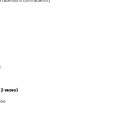
r
(2 vezes)
mou