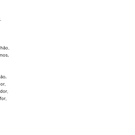
.
nhão.
emos,
são,
or.
dor.
for.