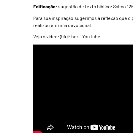
Edificação:
sugestão de texto bíblico: Salmo 12
Para sua inspiração sugerimos a reflexão que o
realizou em uma devocional.
Veja o vídeo:
(94) Eber – YouTube