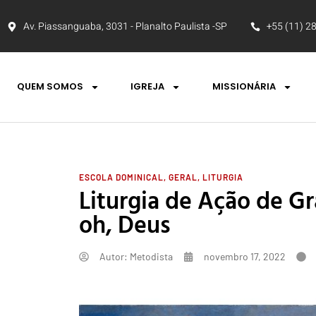
Av. Piassanguaba, 3031 - Planalto Paulista -SP
+55 (11) 2
QUEM SOMOS
IGREJA
MISSIONÁRIA
ESCOLA DOMINICAL
,
GERAL
,
LITURGIA
Liturgia de Ação de Gr
oh, Deus
Autor:
Metodista
novembro 17, 2022