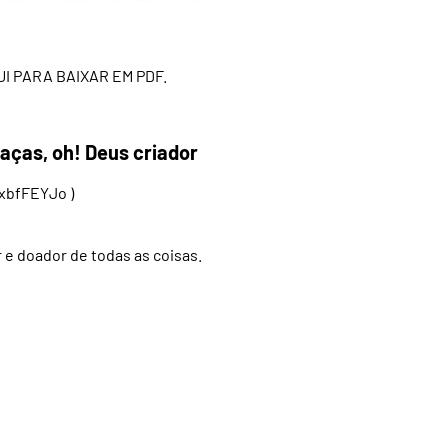
UI PARA BAIXAR EM PDF.
aças, oh! Deus criador
kxbfFEYJo
)
e doador de todas as coisas.