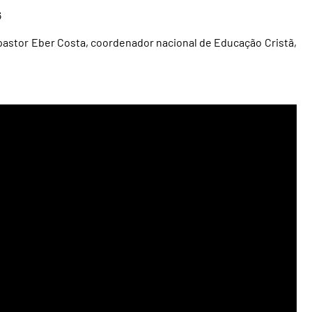
6
 pastor Eber Costa, coordenador nacional de Educação Cristã,