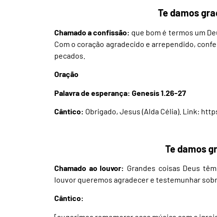
Te damos gra
Chamado a confissão:
que bom é termos um Deus
Com o coração agradecido e arrependido, confes
pecados.
Oração
Palavra de esperança: Genesis 1.26-27
Cântico:
Obrigado, Jesus (Alda Célia). Link:
http
Te damos gr
Chamado ao louvor:
Grandes coisas Deus têm 
louvor queremos agradecer e testemunhar sobr
Cântico:
[sugerimos rememorar essa música com a igreja