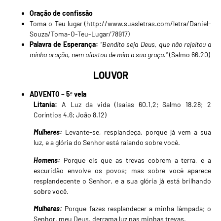
Oração de confissão
Toma o Teu lugar (
http://www.suasletras.com/letra/Daniel-
Souza/Toma-O-Teu-Lugar/78917
)
Palavra de Esperança:
“Bendito seja Deus, que não rejeitou a
minha oração, nem afastou de mim a sua graça.”
(Salmo 66.20)
LOUVOR
ADVENTO – 5ª vela
Litania:
A Luz da vida (Isaias 60.1,2; Salmo 18.28; 2
Coríntios 4.6; João 8.12)
Mulheres:
Levante-se, resplandeça, porque já vem a sua
luz, e a glória do Senhor está raiando sobre você.
Homens:
Porque eis que as trevas cobrem a terra, e a
escuridão envolve os povos; mas sobre você aparece
resplandecente o Senhor, e a sua glória já está brilhando
sobre você.
Mulheres:
Porque fazes resplandecer a minha lâmpada; o
Senhor, meu Deus, derrama luz nas minhas trevas.