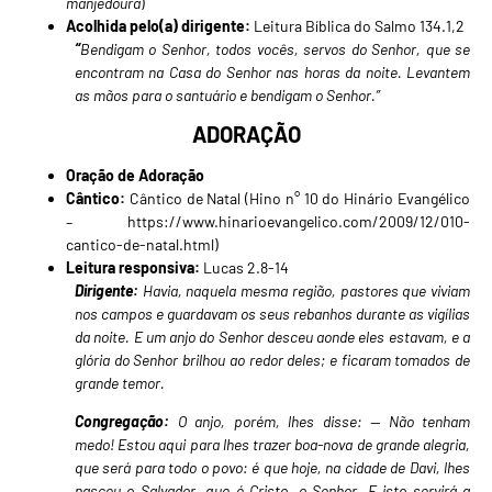
manjedoura
)
Acolhida pelo(a) dirigente:
Leitura Bíblica do Salmo 134.1,2
“
Bendigam o Senhor, todos vocês, servos do Senhor, que se
encontram na Casa do Senhor nas horas da noite. Levantem
as mãos para o santuário e bendigam o Senhor.”
ADORAÇÃO
Oração de Adoração
Cântico:
Cântico de Natal (Hino n° 10 do Hinário Evangélico
–
https://www.hinarioevangelico.com/2009/12/010-
cantico-de-natal.html
)
Leitura responsiva:
Lucas 2.8-14
Dirigente:
Havia, naquela mesma região, pastores que viviam
nos campos e guardavam os seus rebanhos durante as vigílias
da noite. E um anjo do Senhor desceu aonde eles estavam, e a
glória do Senhor brilhou ao redor deles; e ficaram tomados de
grande temor.
Congregação:
O anjo, porém, lhes disse: — Não tenham
medo! Estou aqui para lhes trazer boa-nova de grande alegria,
que será para todo o povo: é que hoje, na cidade de Davi, lhes
nasceu o Salvador, que é Cristo, o Senhor. E isto servirá a