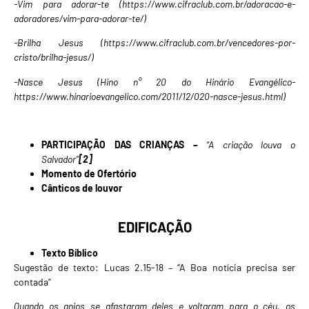
-Vim para adorar-te (
https://www.cifraclub.com.br/adoracao-e-
adoradores/vim-para-adorar-te/
)
-Brilha Jesus (
https://www.cifraclub.com.br/vencedores-por-
cristo/brilha-jesus/
)
-Nasce Jesus (Hino n° 20 do Hinário Evangélico-
https://www.hinarioevangelico.com/2011/12/020-nasce-jesus.html
)
PARTICIPAÇÃO DAS CRIANÇAS –
“A criação louva o
Salvador”
[2]
Momento de Ofertório
Cânticos de louvor
EDIFICAÇÃO
Texto Bíblico
Sugestão de texto: Lucas 2.15-18 – “A Boa notícia precisa ser
contada”
Quando os anjos se afastaram deles e voltaram para o céu, os