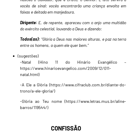
vocês de sinal: vocês encontrarão uma criança envolta em
faixas e deitada em manjedoura.
Dirigente:
E, de repente, apareceu com o anjo uma multidão
do exército celestial, louvando a Deus e dizendo:
Todos(as):
“Glória a Deus nas maiores alturas, e paz na terra
entre os homens, a quem ele quer bem.”
(sugestões)
-Natal (Hino 11 do Hinário Evangélico –
https://www.hinarioevangelico.com/2009/12/011-
natal.html
)
-A Ele a Glória (
https://www.cifraclub.com.br/diante-do-
trono/a-ele-gloria/
)
-Glória ao Teu nome (
https://www.letras.mus.br/aline-
barros/119544/
)
CONFISSÃO