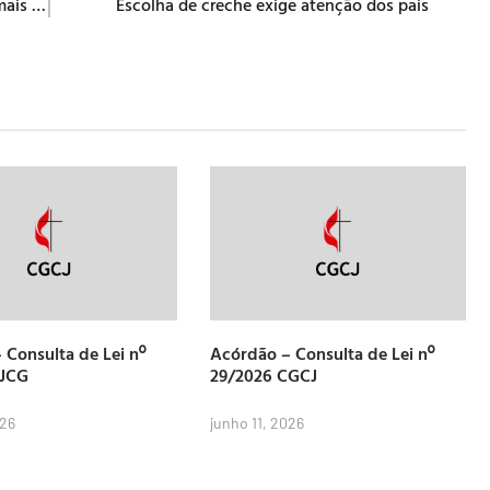
Jesus Cristo está entre os quatro assuntos mais buscados na web
Escolha de creche exige atenção dos pais
 Consulta de Lei nº
Acórdão – Consulta de Lei nº
CJCG
29/2026 CGCJ
026
junho 11, 2026