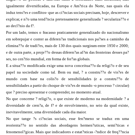
igualmente diversificadas, na Europa e Am?rica do Norte, nas quais ela
induz tens?es e conflitos- que as ci?ncias sociais precisam, hoje, descrever e
explicar, e n?o uma tend?ncia pretensamente generalizada ? seculariza??o e
ao decl?nio da f?.
Por um lado, temos o fracasso praticamente generalizado do nacionalismo
em sobrepujar e conter as diferen?as tradicionais nos pa?ses a caminho da
elimina??o de tradi?es, mais de 130 dos quais surgiram entre 1950 e 2000;
e de outra parte, a proje??o dessas diferen?as al?m das fronteiras desses pa?
ses, no cen?rio mundial, em forma de for?as globais.
E a situa??o modificada exige uma nova conceitua??o da religi?o e de seu
papel na sociedade como tal. Bem ou mal, ? a constru??o de vis?es de
mundo com base na colis?o de sensibilidades (e a constru??o de
sensibilidades a partir do choque de vis?es de mundo -o processo ? circular)
que ? preciso apresentar e compreender, no momento atual.
No que concerne ? religi?o, o que existe de moderno na modernidade ? a
diversidade de cren?a, de f? e de envolvimento, no seio da qual existe,
inevitavelmente, uma diversidade cada dia maior.
No que tange ?s ci?ncias sociais, esse fen?meno se traduz em uma
reorienta??o no sentido das abordagens hermen?uticas, semi?ticas e
fenomenol?gicas. Mais que indicadores e estat?sticas -?ndice de freq??ncia