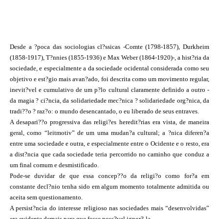
Desde a ?poca das sociologias cl?ssicas -Comte (1798-1857), Durkheim
(1858-1917), T?nnies (1855-1936) e Max Weber (1864-1920)-, a hist?ria da
sociedade, e especialmente a da sociedade ocidental considerada como seu
objetivo e est?gio mais avan?ado, foi descrita como um movimento regular,
inevit?vel e cumulativo de um p?lo cultural claramente definido a outro -
da magia ? ci?ncia, da solidariedade mec?nica ? solidariedade org?nica, da
tradi??o ? raz?o: o mundo desencantado, o eu liberado de seus entraves.
A desapari??o progressiva das religi?es heredit?rias era vista, de maneira
geral, como “leitmotiv” de um uma mudan?a cultural; a ?nica diferen?a
entre uma sociedade e outra, e especialmente entre o Ocidente e o resto, era
a dist?ncia que cada sociedade teria percorrido no caminho que conduz a
um final comum e desmistificado.
Pode-se duvidar de que essa concep??o da religi?o como for?a em
constante decl?nio tenha sido em algum momento totalmente admitida ou
aceita sem questionamento.
A persist?ncia do interesse religioso nas sociedades mais “desenvolvidas”
era evidente demais para que fosse poss?vel ignor?-la.