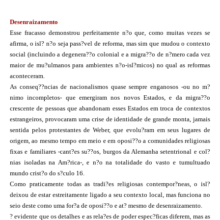
Desenraizamento
Esse fracasso demonstrou perfeitamente n?o que, como muitas vezes se
afirma, o isl? n?o seja pass?vel de reforma, mas sim que mudou o contexto
social (incluindo a degenera??o colonial e a migra??o de n?mero cada vez
maior de mu?ulmanos para ambientes n?o-isl?micos) no qual as reformas
aconteceram.
As conseq??ncias de nacionalismos quase sempre enganosos -ou no m?
nimo incompletos- que emergiram nos novos Estados, e da migra??o
crescente de pessoas que abandonam esses Estados em troca de contextos
estrangeiros, provocaram uma crise de identidade de grande monta, jamais
sentida pelos protestantes de Weber, que evolu?ram em seus lugares de
origem, ao mesmo tempo em meio e em oposi??o a comunidades religiosas
fixas e familiares -cant?es su??os, burgos da Alemanha setentrional e col?
nias isoladas na Am?rica-, e n?o na totalidade do vasto e tumultuado
mundo crist?o do s?culo 16.
Como praticamente todas as tradi?es religiosas contempor?neas, o isl?
deixou de estar estreitamente ligado a seu contexto local, mas funciona no
seio deste como uma for?a de oposi??o e at? mesmo de desenraizamento.
? evidente que os detalhes e as rela?es de poder espec?ficas diferem, mas as