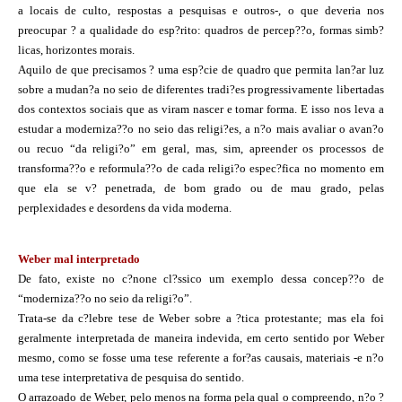
a locais de culto, respostas a pesquisas e outros-, o que deveria nos
preocupar ? a qualidade do esp?rito: quadros de percep??o, formas simb?
licas, horizontes morais.
Aquilo de que precisamos ? uma esp?cie de quadro que permita lan?ar luz
sobre a mudan?a no seio de diferentes tradi?es progressivamente libertadas
dos contextos sociais que as viram nascer e tomar forma. E isso nos leva a
estudar a moderniza??o no seio das religi?es, a n?o mais avaliar o avan?o
ou recuo “da religi?o” em geral, mas, sim, apreender os processos de
transforma??o e reformula??o de cada religi?o espec?fica no momento em
que ela se v? penetrada, de bom grado ou de mau grado, pelas
perplexidades e desordens da vida moderna.
Weber mal interpretado
De fato, existe no c?none cl?ssico um exemplo dessa concep??o de
“moderniza??o no seio da religi?o”.
Trata-se da c?lebre tese de Weber sobre a ?tica protestante; mas ela foi
geralmente interpretada de maneira indevida, em certo sentido por Weber
mesmo, como se fosse uma tese referente a for?as causais, materiais -e n?o
uma tese interpretativa de pesquisa do sentido.
O arrazoado de Weber, pelo menos na forma pela qual o compreendo, n?o ?