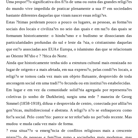
Uma propor??o significativa dos fi?is de uma ou outra das grandes religi?es
do mundo vive impedida de praticar plenamente a sua f? em sociedades
bastante diferentes daquelas que viram nascer essas religi?es.
Estas ?ltimas perderam pouco a pouco os lugares, as pessoas, as forma?es
sociais dos locais e civiliza?es no seio das quais e em raz?o das quais se
formaram historicamente: o hindu?smo e o budismo se dissociaram das
particularidades profundas do sul e leste da ?sia, o cristianismo daquelas
que est?o associadas aos EUA e Europa, o islamismo das que se relacionam
ao Oriente M?dio e ? ?frica do Norte.
Ainda que historicamente tenha sido a estrutura cultural mais enraizada no
lugar de origem e a mais afetada, em sua express?o, pelas condi?es locais, a
religi?o se tornou cada vez mais um objeto flutuante, desprovido de toda
ancoragem social em uma tradi??o fecunda ou em institui?es estabelecidas.
Em lugar e em vez da comunidade solid?ria agregada por representa?es
coletivas (o sonho de Durkheim), surgiu uma rede ? maneira de Georg
Simmel (1858-1918), difusa e desprovida de centro, conectada por afilia?es
gen?ricas, multidirecional e abstrata. A religi?o n?o se enfraqueceu como
for?a social. Pelo contr?rio: parece se ter refor?ado no per?odo recente. Mas
mudou -e muda cada vez mais- de forma.
? essa situa??o -a emerg?ncia de conflitos religiosos mais a crescente
migra??o de pessoas e fam?lias rumo a sociedades mais modernas, mas