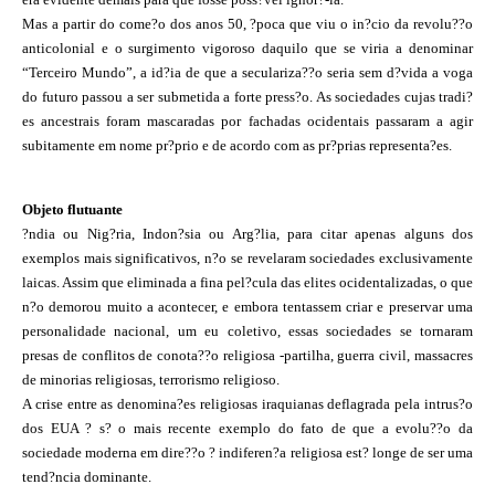
Mas a partir do come?o dos anos 50, ?poca que viu o in?cio da revolu??o
anticolonial e o surgimento vigoroso daquilo que se viria a denominar
“Terceiro Mundo”, a id?ia de que a seculariza??o seria sem d?vida a voga
do futuro passou a ser submetida a forte press?o. As sociedades cujas tradi?
es ancestrais foram mascaradas por fachadas ocidentais passaram a agir
subitamente em nome pr?prio e de acordo com as pr?prias representa?es.
Objeto flutuante
?ndia ou Nig?ria, Indon?sia ou Arg?lia, para citar apenas alguns dos
exemplos mais significativos, n?o se revelaram sociedades exclusivamente
laicas. Assim que eliminada a fina pel?cula das elites ocidentalizadas, o que
n?o demorou muito a acontecer, e embora tentassem criar e preservar uma
personalidade nacional, um eu coletivo, essas sociedades se tornaram
presas de conflitos de conota??o religiosa -partilha, guerra civil, massacres
de minorias religiosas, terrorismo religioso.
A crise entre as denomina?es religiosas iraquianas deflagrada pela intrus?o
dos EUA ? s? o mais recente exemplo do fato de que a evolu??o da
sociedade moderna em dire??o ? indiferen?a religiosa est? longe de ser uma
tend?ncia dominante.