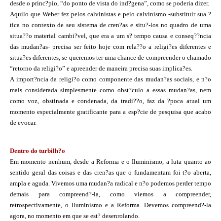
desde o princ?pio, “do ponto de vista do ind?gena”, como se poderia dizer.
Aquilo que Weber fez pelos calvinistas e pelo calvinismo -substituir sua ?
tica no contexto de seu sistema de cren?as e situ?-los no quadro de uma
situa??o material cambi?vel, que era a um s? tempo causa e conseq??ncia
das mudan?as- precisa ser feito hoje com rela??o a religi?es diferentes e
situa?es diferentes, se queremos ter uma chance de compreender o chamado
“retorno da religi?o” e apreender de maneira precisa suas implica?es.
A import?ncia da religi?o como componente das mudan?as sociais, e n?o
mais considerada simplesmente como obst?culo a essas mudan?as, nem
como voz, obstinada e condenada, da tradi??o, faz da ?poca atual um
momento especialmente gratificante para a esp?cie de pesquisa que acabo
de evocar.
Dentro do turbilh?o
Em momento nenhum, desde a Reforma e o Iluminismo, a luta quanto ao
sentido geral das coisas e das cren?as que o fundamentam foi t?o aberta,
ampla e aguda. Vivemos uma mudan?a radical e n?o podemos perder tempo
demais para compreend?-la, como viemos a compreender,
retrospectivamente, o Iluminismo e a Reforma. Devemos compreend?-la
agora, no momento em que se est? desenrolando.