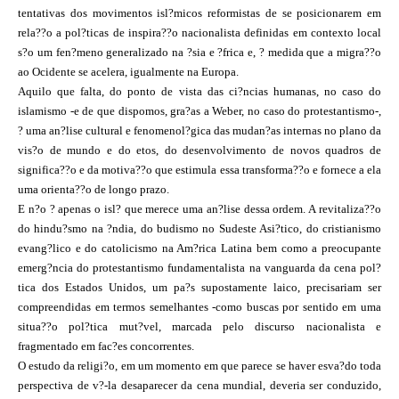
tentativas dos movimentos isl?micos reformistas de se posicionarem em
rela??o a pol?ticas de inspira??o nacionalista definidas em contexto local
s?o um fen?meno generalizado na ?sia e ?frica e, ? medida que a migra??o
ao Ocidente se acelera, igualmente na Europa.
Aquilo que falta, do ponto de vista das ci?ncias humanas, no caso do
islamismo -e de que dispomos, gra?as a Weber, no caso do protestantismo-,
? uma an?lise cultural e fenomenol?gica das mudan?as internas no plano da
vis?o de mundo e do etos, do desenvolvimento de novos quadros de
significa??o e da motiva??o que estimula essa transforma??o e fornece a ela
uma orienta??o de longo prazo.
E n?o ? apenas o isl? que merece uma an?lise dessa ordem. A revitaliza??o
do hindu?smo na ?ndia, do budismo no Sudeste Asi?tico, do cristianismo
evang?lico e do catolicismo na Am?rica Latina bem como a preocupante
emerg?ncia do protestantismo fundamentalista na vanguarda da cena pol?
tica dos Estados Unidos, um pa?s supostamente laico, precisariam ser
compreendidas em termos semelhantes -como buscas por sentido em uma
situa??o pol?tica mut?vel, marcada pelo discurso nacionalista e
fragmentado em fac?es concorrentes.
O estudo da religi?o, em um momento em que parece se haver esva?do toda
perspectiva de v?-la desaparecer da cena mundial, deveria ser conduzido,