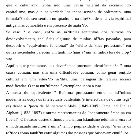
que o calvinismo tenha sido uma causa material da ascens?o do
capitalismo, mas que na verdade lhe tenha servido de polimento -uma
formula??o de seu sentido no quadro, e na dire??o, de uma via espiritual
antiga, mas combalida e em processo de muta??o.
Se esse ? o caso, ent?o as m?ltiplas tentativas dos te?ricos do
desenvolvimento, inclu?das algumas de minhas id?ias passadas, para
descobrir o “equivalente funcional” do “efeito da ?tica protestante” em
outras sociedades parecem um tantinho (mas s? um tantinho) fora de prop?
sito.
Aquilo que procuramos -ou dever?amos procurar- identificar n?o ? uma
causa comum, mas sim uma dificuldade comum: como gerar sentido
cultural em uma situa??o in?dita, uma paisagem de rela?es sociais
modificadas. O caso mu?ulmano ? exemplar quanto a isso.
A busca do equivalente ? Reforma protestante entre os isl?micos
modernistas ocupa os intelectuais ocidentais (e intelectuais de outras regi?
es) desde a ?poca de Muhammad Abdu (1849-1905), Jamal ad Din al
Afghani (1838-1897) e outros representantes do “pensamento ?rabe na era
liberal”. O fracasso destes ?ltimos em criar um islamismo reformista, enxuto
e modernizado suscitou a um s? tempo perplexidade e decep??o entre os
te?ricos como tamb?m entre algumas das pessoas que buscavam emul?-los.