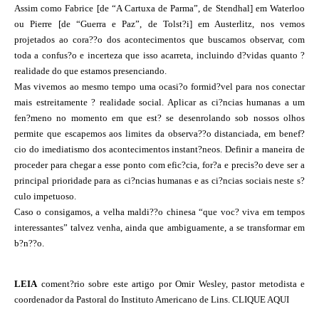
Assim como Fabrice [de “A Cartuxa de Parma”, de Stendhal] em Waterloo
ou Pierre [de “Guerra e Paz”, de Tolst?i] em Austerlitz, nos vemos
projetados ao cora??o dos acontecimentos que buscamos observar, com
toda a confus?o e incerteza que isso acarreta, incluindo d?vidas quanto ?
realidade do que estamos presenciando.
Mas vivemos ao mesmo tempo uma ocasi?o formid?vel para nos conectar
mais estreitamente ? realidade social. Aplicar as ci?ncias humanas a um
fen?meno no momento em que est? se desenrolando sob nossos olhos
permite que escapemos aos limites da observa??o distanciada, em benef?
cio do imediatismo dos acontecimentos instant?neos. Definir a maneira de
proceder para chegar a esse ponto com efic?cia, for?a e precis?o deve ser a
principal prioridade para as ci?ncias humanas e as ci?ncias sociais neste s?
culo impetuoso.
Caso o consigamos, a velha maldi??o chinesa “que voc? viva em tempos
interessantes” talvez venha, ainda que ambiguamente, a se transformar em
b?n??o.
LEIA
coment?rio sobre este artigo por Omir Wesley, pastor metodista e
coordenador da Pastoral do Instituto Americano de Lins.
CLIQUE AQUI