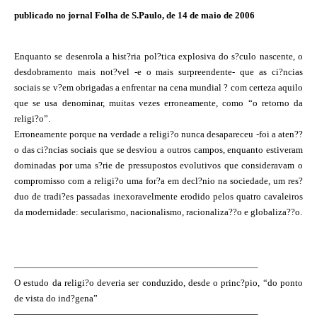
publicado no jornal Folha de S.Paulo, de 14 de maio de 2006
Enquanto se desenrola a hist?ria pol?tica explosiva do s?culo nascente, o
desdobramento mais not?vel -e o mais surpreendente- que as ci?ncias
sociais se v?em obrigadas a enfrentar na cena mundial ? com certeza aquilo
que se usa denominar, muitas vezes erroneamente, como “o retorno da
religi?o”.
Erroneamente porque na verdade a religi?o nunca desapareceu -foi a aten??
o das ci?ncias sociais que se desviou a outros campos, enquanto estiveram
dominadas por uma s?rie de pressupostos evolutivos que consideravam o
compromisso com a religi?o uma for?a em decl?nio na sociedade, um res?
duo de tradi?es passadas inexoravelmente erodido pelos quatro cavaleiros
da modernidade: secularismo, nacionalismo, racionaliza??o e globaliza??o.
——————————————————————————–
O estudo da religi?o deveria ser conduzido, desde o princ?pio, “do ponto
de vista do ind?gena”
——————————————————————————–