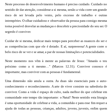
Neste processo de desenvolvimento
humano é preciso cuidado.
Cuidado no
sentido de dar atenção,
considerar a si mesma, senão a vida
corre um grande
risco de ser levada
pelo vento, pelo excesso de trabalho
e outras
intempéries. O olhar cuidadoso
e observador da pessoa para
consigo mesma
torna possível desvelar
as mudanças e descobrir a preciosidade
do seu ser. O
segredo é conviver.
Cuidar de si mesma, dedicar mais
tempo para perceber as nuances do ser e
as competências com que ele é dotado. E
aí, surpreeeesa! A gente corre o
belo risco
de se ver e se amar, a par de nossas limitações
e potencialidades.
Neste momento nos vêm à mente
as palavras de Jesus: "Amarás o teu
próximo
como a ti mesmo…" (Marcos
12.31). Conviver conosco é
importante,
mas conviver com as pessoas é fundamental.
Uma dimensão não anula a
outra. As duas são essenciais para o
auto-
conhecimento e reconhecimento.
A arte de viver consiste na sabedoria
de
conviver. Como a vida é espaço de culto,
nada melhor do que celebrar em
comunidade
este tempo tão importante: o
Natal! Neste sentido esta liturgia
é uma
oportunidade de celebrar a vida, a comunhão
e para esse fim requer a
ajuda de
todas as pessoas, crianças, adultos, jovens,
juvenis, enfim quem