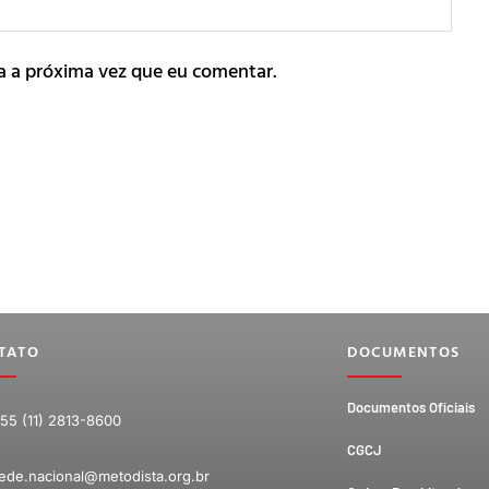
a a próxima vez que eu comentar.
TATO
DOCUMENTOS
Documentos Oficiais
55 (11) 2813-8600
CGCJ
ede.nacional@metodista.org.br