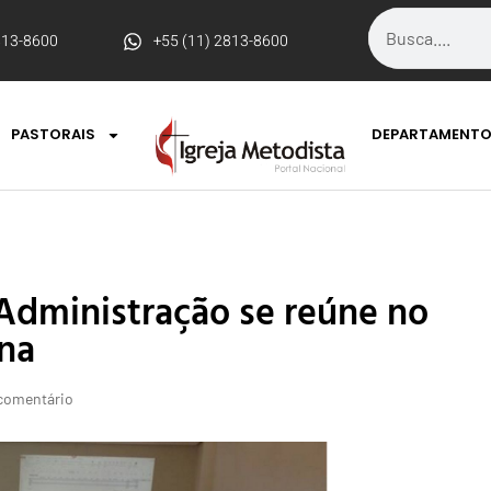
813-8600
+55 (11) 2813-8600
PASTORAIS
DEPARTAMENT
Administração se reúne no
na
comentário