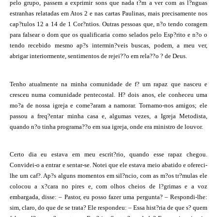
pelo grupo, passem a exprimir sons que nada t?m a ver com as l?nguas
estranhas relatadas em Atos 2 e nas cartas Paulinas, mais precisamente nos
cap?tulos 12 a 14 de 1 Cor?ntios. Outras pessoas que, n?o tendo coragem
para falsear o dom que os qualificaria como selados pelo Esp?rito e n?o o
tendo recebido mesmo ap?s intermin?veis buscas, podem, a meu ver,
abrigar interiormente, sentimentos de rejei??o em rela??o ? de Deus.
Tenho atualmente na minha comunidade de f? um rapaz que nasceu e
cresceu numa comunidade pentecostal. H? dois anos, ele conheceu uma
mo?a de nossa igreja e come?aram a namorar. Tornamo-nos amigos; ele
passou a freq?entar minha casa e, algumas vezes, a Igreja Metodista,
quando n?o tinha programa??o em sua igreja, onde era ministro de louvor.
Certo dia eu estava em meu escrit?rio, quando esse rapaz chegou.
Convidei-o a entrar e sentar-se. Notei que ele estava meio abatido e ofereci-
lhe um caf?. Ap?s alguns momentos em sil?ncio, com as m?os tr?mulas ele
colocou a x?cara no pires e, com olhos cheios de l?grimas e a voz
embargada, disse: – Pastor, eu posso fazer uma pergunta? – Respondi-lhe:
sim, claro, do que de se trata? Ele respondeu: – Essa hist?ria de que s? quem