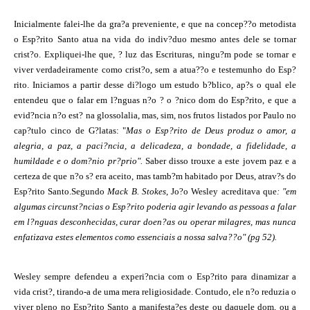
Inicialmente falei-lhe da gra?a preveniente, e que na concep??o metodista
o Esp?rito Santo atua na vida do indiv?duo mesmo antes dele se tornar
crist?o. Expliquei-lhe que, ? luz das Escrituras, ningu?m pode se tornar e
viver verdadeiramente como crist?o, sem a atua??o e testemunho do Esp?
rito. Iniciamos a partir desse di?logo um estudo b?blico, ap?s o qual ele
entendeu que o falar em l?nguas n?o ? o ?nico dom do Esp?rito, e que a
evid?ncia n?o est? na glossolalia, mas, sim, nos frutos listados por Paulo no
cap?tulo cinco de G?latas: "
Mas o Esp?rito de Deus produz o amor, a
alegria, a paz, a paci?ncia, a delicadeza, a bondade, a fidelidade, a
humildade e o dom?nio pr?prio".
Saber disso trouxe a este jovem paz e a
certeza de que n?o s? era aceito, mas tamb?m habitado por Deus, atrav?s do
Esp?rito Santo.Segundo
Mack B. Stokes
, Jo?o Wesley acreditava que
: "em
algumas circunst?ncias o Esp?rito poderia agir levando as pessoas a falar
em l?nguas desconhecidas, curar doen?as ou operar milagres, mas nunca
enfatizava estes elementos como essenciais a nossa salva??o" (pg 52).
Wesley sempre defendeu a experi?ncia com o Esp?rito para dinamizar a
vida crist?, tirando-a de uma mera religiosidade. Contudo, ele n?o reduzia o
viver pleno no Esp?rito Santo a manifesta?es deste ou daquele dom, ou a