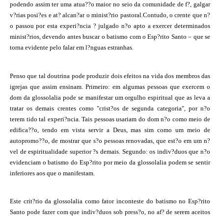
podendo assim ter uma atua??o maior no seio da comunidade de f?, galgar
v?rias posi?es e at? alcan?ar o minist?rio pastoral.Contudo, o crente que n?
o passou por esta experi?ncia ? julgado n?o apto a exercer determinados
minist?rios, devendo antes buscar o batismo com o Esp?rito Santo – que se
torna evidente pelo falar em l?nguas estranhas.
Penso que tal doutrina pode produzir dois efeitos na vida dos membros das
igrejas que assim ensinam. Primeiro: em algumas pessoas que exercem o
dom da glossolalia pode se manifestar um orgulho espiritual que as leva a
tratar os demais crentes como "crist?os de segunda categoria", por n?o
terem tido tal experi?ncia. Tais pessoas usariam do dom n?o como meio de
edifica??o, tendo em vista servir a Deus, mas sim como um meio de
autopromo??o, de mostrar que s?o pessoas renovadas, que est?o em um n?
vel de espiritualidade superior ?s demais. Segundo: os indiv?duos que n?o
evidenciam o batismo do Esp?rito por meio da glossolalia podem se sentir
inferiores aos que o manifestam.
Este crit?rio da glossolalia como fator inconteste do batismo no Esp?rito
Santo pode fazer com que indiv?duos sob press?o, no af? de serem aceitos