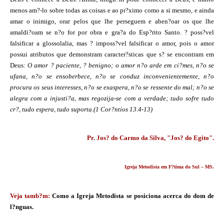
menos am?-lo sobre todas as coisas e ao pr?ximo como a si mesmo, e ainda
amar o inimigo, orar pelos que lhe perseguem e aben?oar os que lhe
amaldi?oam se n?o for por obra e gra?a do Esp?rito Santo. ? poss?vel
falsificar a glossolalia, mas ? imposs?vel falsificar o amor, pois o amor
possui atributos que demonstram caracter?sticas que s? se encontram em
Deus:
O
amor ? paciente, ? benigno; o amor n?o arde em ci?mes, n?o se
ufana, n?o se ensoberbece, n?o se conduz inconvenientemente, n?o
procura os seus interesses, n?o se exaspera, n?o se ressente do mal; n?o se
alegra com a injusti?a, mas regozija-se com a verdade; tudo sofre tudo
cr?, tudo espera, tudo suporta.(1 Cor?ntios 13.4-13)
Pr. Jos? do Carmo da Silva, "Jos? do Egito".
Igreja Metodista em F?tima do Sul – MS.
Veja tamb?m:
Como a Igreja Metodista se posiciona acerca do dom de
l?nguas.