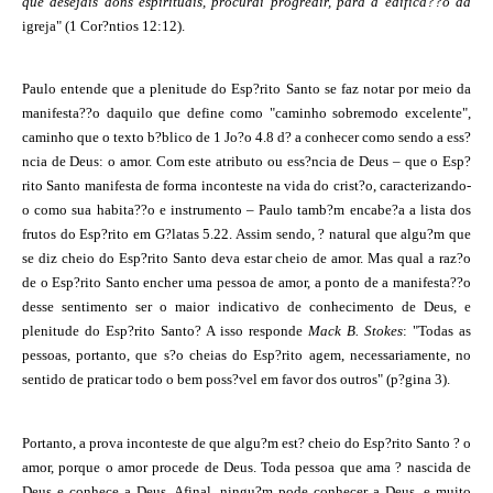
que desejais dons espirituais, procurai progredir, para a edifica??o da
igreja" (1 Cor?ntios 12:12).
Paulo entende que a plenitude do Esp?rito Santo se faz notar por meio da
manifesta??o daquilo que define como "caminho sobremodo excelente",
caminho que o texto b?blico de 1 Jo?o 4.8 d? a conhecer como sendo a ess?
ncia de Deus: o amor. Com este atributo ou ess?ncia de Deus – que o Esp?
rito Santo manifesta de forma inconteste na vida do crist?o, caracterizando-
o como sua habita??o e instrumento – Paulo tamb?m encabe?a a lista dos
frutos do Esp?rito em G?latas 5.22. Assim sendo, ? natural que algu?m que
se diz cheio do Esp?rito Santo deva estar cheio de amor. Mas qual a raz?o
de o Esp?rito Santo encher uma pessoa de amor, a ponto de a manifesta??o
desse sentimento ser o maior indicativo de conhecimento de Deus, e
plenitude do Esp?rito Santo? A isso responde
Mack B. Stokes
: "Todas as
pessoas, portanto, que s?o cheias do Esp?rito agem, necessariamente, no
sentido de praticar todo o bem poss?vel em favor dos outros" (p?gina 3).
Portanto, a prova inconteste de que algu?m est? cheio do Esp?rito Santo ? o
amor, porque o amor procede de Deus. Toda pessoa que ama ? nascida de
Deus e conhece a Deus. Afinal, ningu?m pode conhecer a Deus, e muito