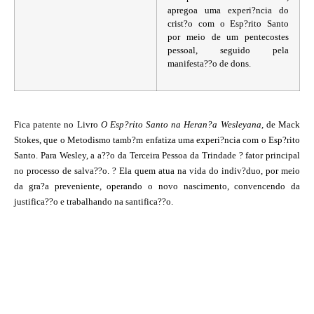
apregoa uma experi?ncia do
crist?o com o Esp?rito Santo
por meio de um pentecostes
pessoal, seguido pela
manifesta??o de dons.
Fica patente no Livro
O Esp?rito Santo na Heran?a Wesleyana,
de Mack
Stokes, que o Metodismo tamb?m enfatiza uma experi?ncia com o Esp?rito
Santo. Para Wesley, a a??o da Terceira Pessoa da Trindade ? fator principal
no processo de salva??o. ? Ela quem atua na vida do indiv?duo, por meio
da gra?a preveniente, operando o novo nascimento, convencendo da
justifica??o e trabalhando na santifica??o.