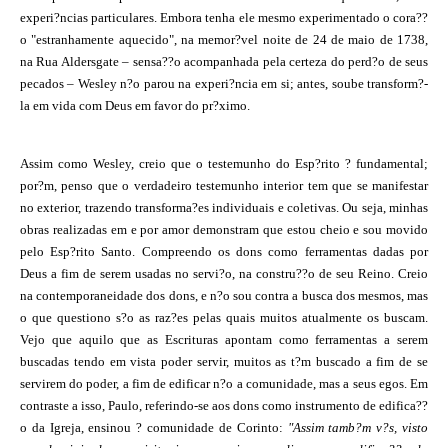
experi?ncias particulares. Embora tenha ele mesmo experimentado o cora??
o "estranhamente aquecido", na memor?vel noite de 24 de maio de 1738,
na Rua Aldersgate – sensa??o acompanhada pela certeza do perd?o de seus
pecados – Wesley n?o parou na experi?ncia em si; antes, soube transform?-
la em vida com Deus em favor do pr?ximo.
Assim como Wesley, creio que o testemunho do Esp?rito ? fundamental;
por?m, penso que o verdadeiro testemunho interior tem que se manifestar
no exterior, trazendo transforma?es individuais e coletivas. Ou seja, minhas
obras realizadas em e por amor demonstram que estou cheio e sou movido
pelo Esp?rito Santo. Compreendo os dons como ferramentas dadas por
Deus a fim de serem usadas no servi?o, na constru??o de seu Reino. Creio
na contemporaneidade dos dons, e n?o sou contra a busca dos mesmos, mas
o que questiono s?o as raz?es pelas quais muitos atualmente os buscam.
Vejo que aquilo que as Escrituras apontam como ferramentas a serem
buscadas tendo em vista poder servir, muitos as t?m buscado a fim de se
servirem do poder, a fim de edificar n?o a comunidade, mas a seus egos. Em
contraste a isso, Paulo, referindo-se aos dons como instrumento de edifica??
o da Igreja, ensinou ? comunidade de Corinto:
"Assim tamb?m v?s, visto