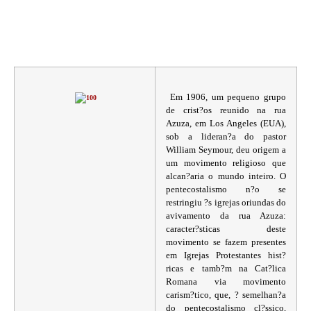
Em 1906, um pequeno grupo
de crist?os reunido na rua
Azuza, em Los Angeles (EUA),
sob a lideran?a do pastor
William Seymour, deu origem a
um movimento religioso que
alcan?aria o mundo inteiro. O
pentecostalismo n?o se
restringiu ?s igrejas oriundas do
avivamento da rua Azuza:
caracter?sticas deste
movimento se fazem presentes
em Igrejas Protestantes hist?
ricas e tamb?m na Cat?lica
Romana via movimento
carism?tico, que, ? semelhan?a
do pentecostalismo cl?ssico,