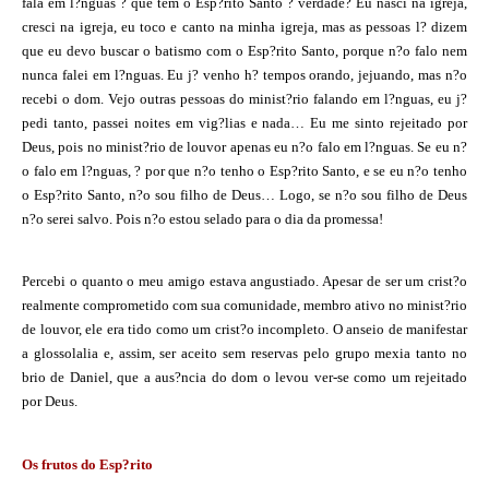
fala em l?nguas ? que tem o Esp?rito Santo ? verdade? Eu nasci na igreja,
cresci na igreja, eu toco e canto na minha igreja, mas as pessoas l? dizem
que eu devo buscar o batismo com o Esp?rito Santo, porque n?o falo nem
nunca falei em l?nguas. Eu j? venho h? tempos orando, jejuando, mas n?o
recebi o dom. Vejo outras pessoas do minist?rio falando em l?nguas, eu j?
pedi tanto, passei noites em vig?lias e nada… Eu me sinto rejeitado por
Deus, pois no minist?rio de louvor apenas eu n?o falo em l?nguas. Se eu n?
o falo em l?nguas, ? por que n?o tenho o Esp?rito Santo, e se eu n?o tenho
o Esp?rito Santo, n?o sou filho de Deus… Logo, se n?o sou filho de Deus
n?o serei salvo. Pois n?o estou selado para o dia da promessa!
Percebi o quanto o meu amigo estava angustiado. Apesar de ser um crist?o
realmente comprometido com sua comunidade, membro ativo no minist?rio
de louvor, ele era tido como um crist?o incompleto. O anseio de manifestar
a glossolalia e, assim, ser aceito sem reservas pelo grupo mexia tanto no
brio de Daniel, que a aus?ncia do dom o levou ver-se como um rejeitado
por Deus.
Os frutos do Esp?rito