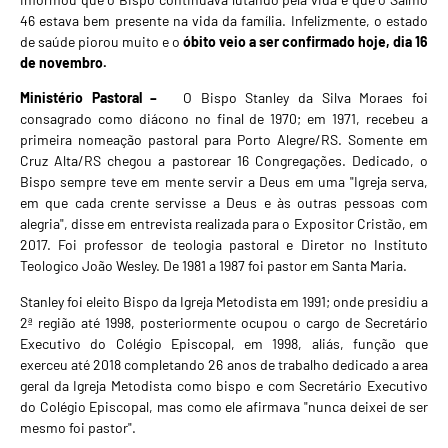
46 estava bem presente na vida da família. Infelizmente, o estado
de saúde piorou muito e o
óbito veio a ser confirmado hoje, dia 16
de novembro.
Ministério Pastoral –
O Bispo Stanley da Silva Moraes foi
consagrado como diácono no final de 1970; em 1971, recebeu a
primeira nomeação pastoral para Porto Alegre/RS. Somente em
Cruz Alta/RS chegou a pastorear 16 Congregações. Dedicado, o
Bispo sempre teve em mente servir a Deus em uma "Igreja serva,
em que cada crente servisse a Deus e às outras pessoas com
alegria", disse em entrevista realizada para o Expositor Cristão, em
2017. Foi professor de teologia pastoral e Diretor no Instituto
Teologico João Wesley. De 1981 a 1987 foi pastor em Santa Maria.­
Stanley foi eleito Bispo da Igreja Metodista em 1991; onde presidiu a
2ª região até 1998, posteriormente ocupou o cargo de Secretário
Executivo do Colégio Episcopal, em 1998, aliás, função que
exerceu até 2018 completando 26 anos de trabalho dedicado a area
geral da Igreja Metodista como bispo e com Secretário Executivo
do Colégio Episcopal, mas como ele afirmava "nunca deixei de ser
mesmo foi pastor".