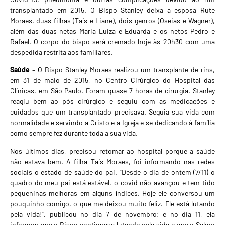
transplantado em 2015.
O Bispo Stanley deixa a esposa Rute
Moraes, duas filhas (Taís e Liane), dois genros (Oseias e Wagner),
além das duas netas Maria Luiza e Eduarda e os netos Pedro e
Rafael. O corpo do bispo será cremado hoje às 20h30 com uma
despedida restrita aos familiares.
Saúde
– O Bispo Stanley Moraes realizou um transplante de rins,
em 31 de maio de 2015, no Centro Cirúrgico do Hospital das
Clínicas, em São Paulo. Foram quase 7 horas de cirurgia. Stanley
reagiu bem ao pós cirúrgico e seguiu com as medicações e
cuidados que um transplantado precisava. Seguia sua vida com
normalidade e servindo a Cristo e a Igreja e se dedicando à família
como sempre fez durante toda a sua vida.
Nos últimos dias, precisou retomar ao hospital porque a saúde
não estava bem. A filha Taís Moraes, foi informando nas redes
sociais o estado de saúde do pai. "Desde o dia de ontem (7/11) o
quadro do meu pai está estável, o covid não avançou e tem tido
pequeninas melhoras em alguns índices. Hoje ele conversou um
pouquinho comigo, o que me deixou muito feliz. Ele está lutando
pela vida!", publicou no dia 7 de novembro; e no dia 11, ela
informou que o Bispo continuava lutando pela vida e que o Salmo