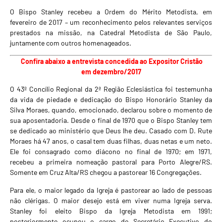
O Bispo Stanley recebeu a Ordem do Mérito Metodista, em
fevereiro de 2017 – um reconhecimento pelos relevantes serviços
prestados na missão, na Catedral Metodista de São Paulo,
juntamente com outros homenageados.
Confira abaixo a entrevista concedida ao Expositor Cristão
em dezembro/2017
O 43º Concílio Regional da 2ª Região Eclesiástica foi testemunha
da vida de piedade e dedicação do Bispo Honorário Stanley da
Silva Moraes, quando, emocionado, declarou sobre o momento de
sua aposentadoria. Desde o final de 1970 que o Bispo Stanley tem
se dedicado ao ministério que Deus lhe deu. Casado com D. Rute
Moraes há 47 anos, o casal tem duas filhas, duas netas e um neto.
Ele foi consagrado como diácono no final de 1970; em 1971,
recebeu a primeira nomeação pastoral para Porto Alegre/RS.
Somente em Cruz Alta/RS chegou a pastorear 16 Congregações.
Para ele, o maior legado da Igreja é pastorear ao lado de pessoas
não clérigas. O maior desejo está em viver numa Igreja serva.
Stanley foi eleito Bispo da Igreja Metodista em 1991;
posteriormente ocupou o cargo de Secretário Executivo do