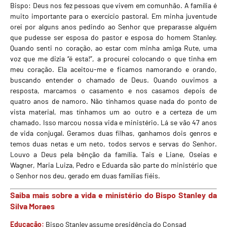
Bispo: Deus nos fez pessoas que vivem em comunhão. A família é
muito importante para o exercício pastoral. Em minha juventude
orei por alguns anos pedindo ao Senhor que preparasse alguém
que pudesse ser esposa do pastor e esposa do homem Stanley.
Quando senti no coração, ao estar com minha amiga Rute, uma
voz que me dizia “é esta!”, a procurei colocando o que tinha em
meu coração. Ela aceitou-me e ficamos namorando e orando,
buscando entender o chamado de Deus. Quando ouvimos a
resposta, marcamos o casamento e nos casamos depois de
quatro anos de namoro. Não tínhamos quase nada do ponto de
vista material, mas tínhamos um ao outro e a certeza de um
chamado. Isso marcou nossa vida e ministério. Lá se vão 47 anos
de vida conjugal. Geramos duas filhas, ganhamos dois genros e
temos duas netas e um neto, todos servos e servas do Senhor.
Louvo a Deus pela bênção da família. Tais e Liane, Oseias e
Wagner, Maria Luiza, Pedro e Eduarda são parte do ministério que
o Senhor nos deu, gerado em duas famílias fiéis.
Saiba mais sobre a vida e ministério do Bispo Stanley da
Silva Moraes
Educação:
Bispo Stanley assume presidência do Consad