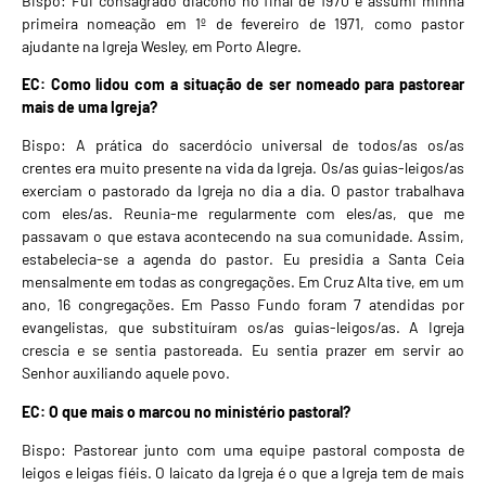
Bispo: Fui consagrado diácono no final de 1970 e assumi minha
primeira nomeação em 1º de fevereiro de 1971, como pastor
ajudante na Igreja Wesley, em Porto Alegre.
EC: Como lidou com a situação de ser nomeado para pastorear
mais de uma Igreja?
Bispo: A prática do sacerdócio universal de todos/as os/as
crentes era muito presente na vida da Igreja. Os/as guias-leigos/as
exerciam o pastorado da Igreja no dia a dia. O pastor trabalhava
com eles/as. Reunia-me regularmente com eles/as, que me
passavam o que estava acontecendo na sua comunidade. Assim,
estabelecia-se a agenda do pastor. Eu presidia a Santa Ceia
mensalmente em todas as congregações. Em Cruz Alta tive, em um
ano, 16 congregações. Em Passo Fundo foram 7 atendidas por
evangelistas, que substituíram os/as guias-leigos/as. A Igreja
crescia e se sentia pastoreada. Eu sentia prazer em servir ao
Senhor auxiliando aquele povo.
EC: O que mais o marcou no ministério pastoral?
Bispo: Pastorear junto com uma equipe pastoral composta de
leigos e leigas fiéis. O laicato da Igreja é o que a Igreja tem de mais